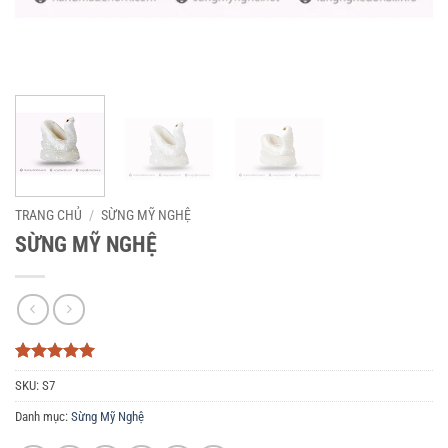
TRANG CHỦ
/
SỪNG MỸ NGHỆ
SỪNG MỸ NGHỆ
5
3
trên 5
SKU:
S7
dựa trên
đánh giá
Danh mục:
Sừng Mỹ Nghệ