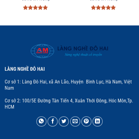
Được xếp
Được xếp
hạng
5
5
hạng
5
5
sao
sao
LÀNG NGHỀ ĐÔ HAI
Cơ sở 1: Làng Đô Hai, xã An Lão, Huyện Bình Lục, Hà Nam, Việt
Nam
Cơ sở 2: 100/5E Đường Tân Tiến 4, Xuân Thới Đông, Hóc Môn,Tp.
HCM