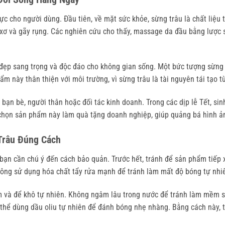
c cho người dùng. Đầu tiên, về mặt sức khỏe, sừng trâu là chất liệu t
c xơ và gãy rụng. Các nghiên cứu cho thấy, massage da đầu bằng lược s
ẹp sang trọng và độc đáo cho không gian sống. Một bức tượng sừng tr
 này thân thiện với môi trường, vì sừng trâu là tài nguyên tái tạo từ
bạn bè, người thân hoặc đối tác kinh doanh. Trong các dịp lễ Tết, si
g chọn sản phẩm này làm quà tặng doanh nghiệp, giúp quảng bá hình ả
Trâu Đúng Cách
ạn cần chú ý đến cách bảo quản. Trước hết, tránh để sản phẩm tiếp xúc
hông sử dụng hóa chất tẩy rửa mạnh để tránh làm mất độ bóng tự nhi
m và để khô tự nhiên. Không ngâm lâu trong nước để tránh làm mềm sừn
ó thể dùng dầu oliu tự nhiên để đánh bóng nhẹ nhàng. Bằng cách này,