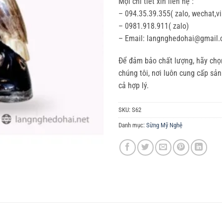
Mọi chi tiết xin liên hệ :
– 094.35.39.355( zalo, wechat,v
– 0981.918.911( zalo)
– Email: langnghedohai@gmail
Để đảm bảo chất lượng, hãy ch
chúng tôi, nơi luôn cung cấp sả
cả hợp lý.
SKU:
S62
Danh mục:
Sừng Mỹ Nghệ