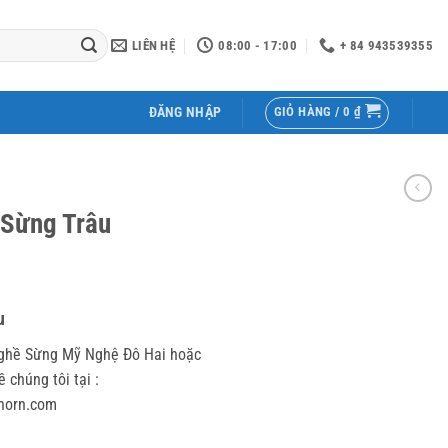
LIÊN HỆ
08:00 - 17:00
+ 84 943539355
GIỎ HÀNG /
0
₫
ĐĂNG NHẬP
 Sừng Trâu
u
Nghề Sừng Mỹ Nghệ Đô Hai hoặc
chúng tôi tại :
horn.com