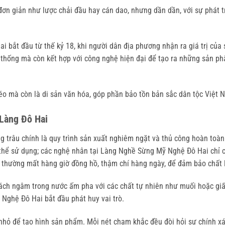
n giản như lược chải đầu hay cán dao, nhưng dần dần, với sự phát tri
ai bắt đầu từ thế kỷ 18, khi người dân địa phương nhận ra giá trị của 
 thống mà còn kết hợp với công nghệ hiện đại để tạo ra những sản phẩ
éo mà còn là di sản văn hóa, góp phần bảo tồn bản sắc dân tộc Việt 
Làng Đô Hai
trâu chính là quy trình sản xuất nghiêm ngặt và thủ công hoàn toàn.
 thể sử dụng; các nghệ nhân tại Làng Nghề Sừng Mỹ Nghệ Đô Hai chỉ c
ày thường mất hàng giờ đồng hồ, thậm chí hàng ngày, để đảm bảo chất
ch ngâm trong nước ấm pha với các chất tự nhiên như muối hoặc giấm đ
 Nghệ Đô Hai bắt đầu phát huy vai trò.
ỏ để tạo hình sản phẩm. Mỗi nét chạm khắc đều đòi hỏi sự chính xác 