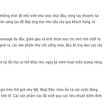
ững món đồ nhỏ xinh như lược chải đầu, vòng tay, khuyên tai 
uôn sáng tạo để đáp ứng mọi nhu cầu của quý khách hàng, từ 
assage da đầu, giảm gàu và kích thích mọc tóc nhờ tính chất tự 
Ngoài ra, các sản phẩm như cốc uống rượu, đũa ăn hay dao cạo râu 
tại Đô Hai có thể khắc tên, ngày kỷ niệm hoặc biểu tượng riêng 
ia trên thế giới như Mỹ, Nhật Bản, châu Âu và các nước Đông 
tinh tế. Các sản phẩm này đã vượt qua các tiêu chuẩn kiểm định 