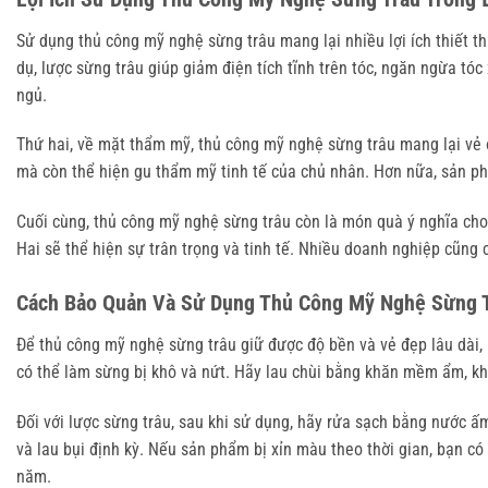
Sử dụng thủ công mỹ nghệ sừng trâu mang lại nhiều lợi ích thiết thự
dụ, lược sừng trâu giúp giảm điện tích tĩnh trên tóc, ngăn ngừa tó
ngủ.
Thứ hai, về mặt thẩm mỹ, thủ công mỹ nghệ sừng trâu mang lại vẻ đ
mà còn thể hiện gu thẩm mỹ tinh tế của chủ nhân. Hơn nữa, sản phẩm
Cuối cùng, thủ công mỹ nghệ sừng trâu còn là món quà ý nghĩa cho 
Hai sẽ thể hiện sự trân trọng và tinh tế. Nhiều doanh nghiệp cũn
Cách Bảo Quản Và Sử Dụng Thủ Công Mỹ Nghệ Sừng 
Để thủ công mỹ nghệ sừng trâu giữ được độ bền và vẻ đẹp lâu dài, b
có thể làm sừng bị khô và nứt. Hãy lau chùi bằng khăn mềm ẩm, k
Đối với lược sừng trâu, sau khi sử dụng, hãy rửa sạch bằng nước ấ
và lau bụi định kỳ. Nếu sản phẩm bị xỉn màu theo thời gian, bạn c
năm.