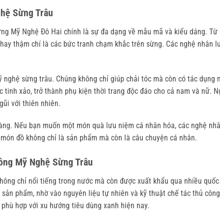
hệ Sừng Trâu
ng Mỹ Nghệ Đô Hai chính là sự đa dạng về mẫu mã và kiểu dáng. Từ nh
 hay thậm chí là các bức tranh chạm khắc trên sừng. Các nghệ nhân l
ỹ nghệ sừng trâu. Chúng không chỉ giúp chải tóc mà còn có tác dụng m
c tinh xảo, trở thành phụ kiện thời trang độc đáo cho cả nam và nữ. 
gũi với thiên nhiên.
hàng. Nếu bạn muốn một món quà lưu niệm cá nhân hóa, các nghệ nhân 
 món đồ không chỉ là sản phẩm mà còn là câu chuyện cá nhân.
ông Mỹ Nghệ Sừng Trâu
ng chỉ nổi tiếng trong nước mà còn được xuất khẩu qua nhiều quốc g
ản phẩm, nhờ vào nguyên liệu tự nhiên và kỹ thuật chế tác thủ công 
 phù hợp với xu hướng tiêu dùng xanh hiện nay.