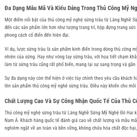
Đa Dạng Mẫu Mã Và Kiểu Dáng Trong Thủ Công Mỹ Ng
Một điểm nổi bật của thủ công mỹ nghệ sừng trâu từ Làng Nghề Sừ
đến các sản phẩm lớn hơn như tượng trang trí, hộp đựng trang sức
phong cách cổ điển đến hiện đại.
Ví dụ, lược sừng trâu là sản phẩm kinh điển trong dòng thủ công m
nhiên của sừng. Hay như vòng tay sừng trâu, với họa tiết chạm khắ
làm từ sừng trâu cũng rất phổ biến, mang lại sự sang trọng và gần 
Sự đa dạng này còn thể hiện ở việc tùy chỉnh theo yêu cầu khách 
lên sản phẩm thủ công mỹ nghệ sừng trâu. Điều này khiến cho mỗi
Chất Lượng Cao Và Sự Công Nhận Quốc Tế Của Thủ C
Thủ công mỹ nghệ sừng trâu từ Làng Nghề Sừng Mỹ Nghệ Đô Hai khô
Nam Á. Khách hàng quốc tế đánh giá cao về chất lượng và mẫu mã s
nghiêm ngặt về an toàn và bền vững, không chứa hóa chất độc hại,