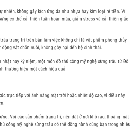
ự nhiên, không gây kích ứng da như nhựa hay kim loại rẻ tiền. Ví 
ừng có thể cải thiện tuần hoàn máu, giảm stress và cải thiện giấc 
âu trang trí trên bàn làm việc không chỉ là vật phẩm phong thủy 
 động vật chăn nuôi, không gây hại đến hệ sinh thái.
nh nhật hay kỷ niệm, một món đồ thủ công mỹ nghệ sừng trâu từ Đô 
nh thương hiệu một cách hiệu quả.
 trực tiếp với ánh nắng mặt trời hoặc nhiệt độ cao, vì điều này 
ên.
g. Với các sản phẩm trang trí, nên đặt ở nơi khô ráo, thoáng mát 
 thủ công mỹ nghệ sừng trâu có thể đồng hành cùng bạn trong nhiều 