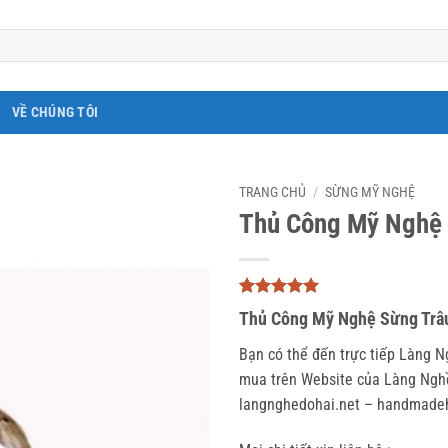
VỀ CHÚNG TÔI
TRANG CHỦ
/
SỪNG MỸ NGHỆ
Thủ Công Mỹ Nghệ
5
3
trên 5
Thủ Công Mỹ Nghệ Sừng Trâ
dựa trên
đánh giá
Bạn có thể đến trực tiếp Làng 
mua trên Website của Làng Nghề 
langnghedohai.net – handmade