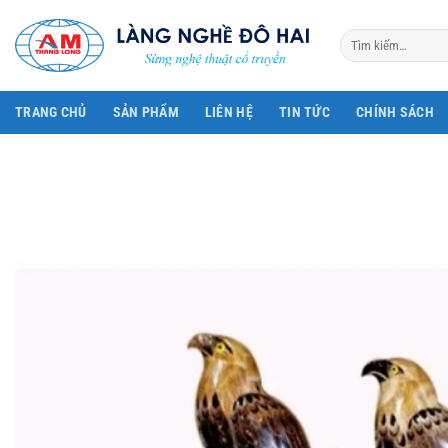
Bỏ
qua
Tìm
kiếm:
nội
dung
TRANG CHỦ
SẢN PHẨM
LIÊN HỆ
TIN TỨC
CHÍNH SÁCH