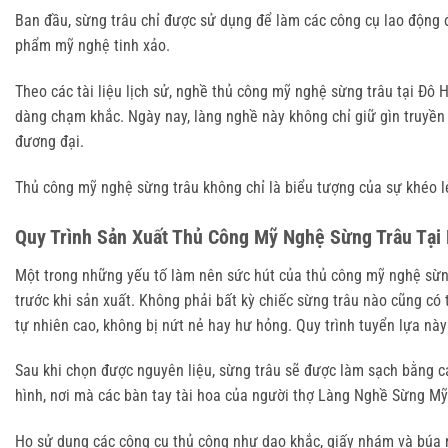
Ban đầu, sừng trâu chỉ được sử dụng để làm các công cụ lao động đơ
phẩm mỹ nghệ tinh xảo.
Theo các tài liệu lịch sử, nghề thủ công mỹ nghệ sừng trâu tại Đô H
dàng chạm khắc. Ngày nay, làng nghề này không chỉ giữ gìn truyền
đương đại.
Thủ công mỹ nghệ sừng trâu không chỉ là biểu tượng của sự khéo l
Quy Trình Sản Xuất Thủ Công Mỹ Nghệ Sừng Trâu Tại 
Một trong những yếu tố làm nên sức hút của thủ công mỹ nghệ sừng 
trước khi sản xuất. Không phải bất kỳ chiếc sừng trâu nào cũng có
tự nhiên cao, không bị nứt nẻ hay hư hỏng. Quy trình tuyển lựa n
Sau khi chọn được nguyên liệu, sừng trâu sẽ được làm sạch bằng cá
hình, nơi mà các bàn tay tài hoa của người thợ Làng Nghề Sừng Mỹ
Họ sử dụng các công cụ thủ công như dao khắc, giấy nhám và búa nh