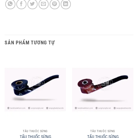
SẢN PHẨM TƯƠNG TỰ
TẨU THUỐC SỪNG
TẨU THUỐC SỪNG
TẨU THUỐC SỪNG
TẨU THUỐC SỪNG