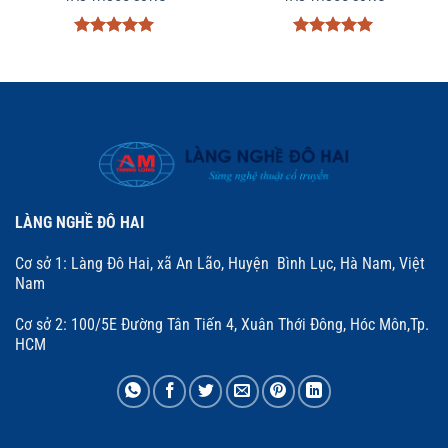
Được xếp
Được xếp
hạng
5
5
hạng
5
5
sao
sao
LÀNG NGHỀ ĐÔ HAI
Cơ sở 1: Làng Đô Hai, xã An Lão, Huyện Bình Lục, Hà Nam, Việt
Nam
Cơ sở 2: 100/5E Đường Tân Tiến 4, Xuân Thới Đông, Hóc Môn,Tp.
HCM