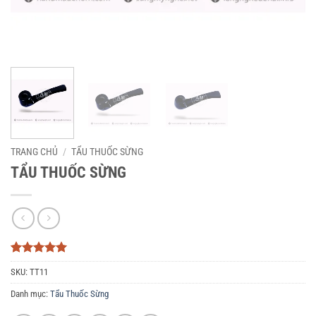
TRANG CHỦ
/
TẨU THUỐC SỪNG
TẨU THUỐC SỪNG
5
3
trên 5
SKU:
TT11
dựa trên
đánh giá
Danh mục:
Tẩu Thuốc Sừng