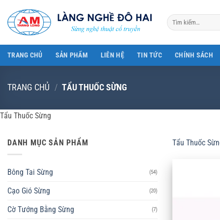
Bỏ
qua
Tìm
kiếm:
nội
dung
TRANG CHỦ
SẢN PHẨM
LIÊN HỆ
TIN TỨC
CHÍNH SÁCH
TRANG CHỦ
/
TẨU THUỐC SỪNG
Tẩu Thuốc Sừng
DANH MỤC SẢN PHẨM
Tẩu Thuốc Sừn
Bông Tai Sừng
(54)
Cạo Gió Sừng
(20)
Cờ Tướng Bằng Sừng
(7)