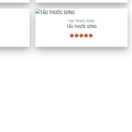
hạng
5
5
sao
+
TẨU THUỐC SỪNG
TẨU THUỐC SỪNG
Được xếp
hạng
5
5
sao