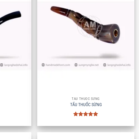
+
TẨU THUỐC SỪNG
TẨU THUỐC SỪNG
Được xếp
hạng
5
5
sao