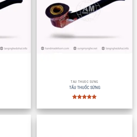
+
TẨU THUỐC SỪNG
TẨU THUỐC SỪNG
Được xếp
hạng
5
5
sao