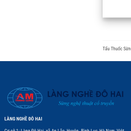
Tẩu Thuốc Sừn
LÀNG NGHỀ ĐÔ HAI
Cơ sở 1: Làng Đô Hai, xã An Lão, Huyện Bình Lục, Hà Nam, Việt