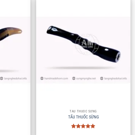
+
TẨU THUỐC SỪNG
TẨU THUỐC SỪNG
Được xếp