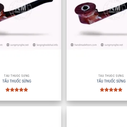
+
TẨU THUỐC SỪNG
TẨU THUỐC SỪNG
TẨU THUỐC SỪNG
TẨU THUỐC SỪNG
Được xếp
Được xếp
hạng
5
5
hạng
5
5
sao
sao