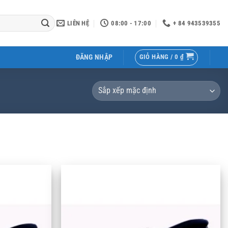
LIÊN HỆ
08:00 - 17:00
+ 84 943539355
GIỎ HÀNG /
0
₫
ĐĂNG NHẬP