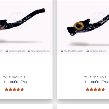
+
TẨU THUỐC SỪNG
TẨU THUỐC SỪNG
TẨU THUỐC SỪNG
TẨU THUỐC SỪNG
Được xếp
Được xếp
hạng
5
5
hạng
5
5
sao
sao