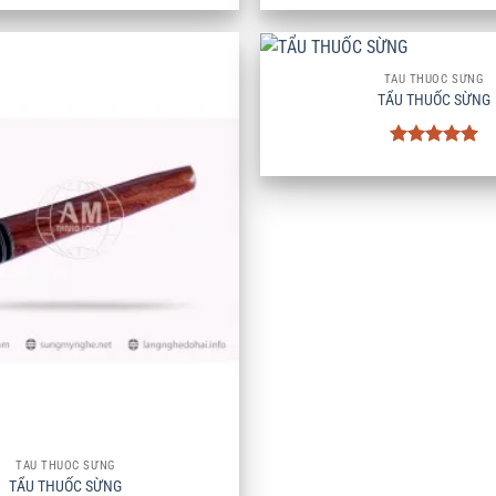
hạng
5
5
hạng
5
5
sao
sao
+
TẨU THUỐC SỪNG
TẨU THUỐC SỪNG
Được xếp
hạng
5
5
sao
TẨU THUỐC SỪNG
TẨU THUỐC SỪNG