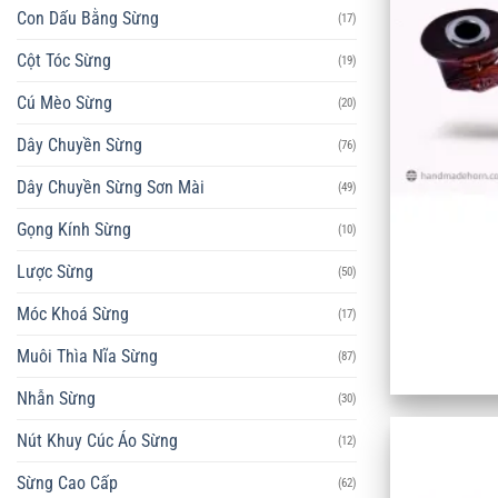
Con Dấu Bằng Sừng
(17)
Cột Tóc Sừng
(19)
Cú Mèo Sừng
(20)
Dây Chuyền Sừng
(76)
Dây Chuyền Sừng Sơn Mài
(49)
Gọng Kính Sừng
(10)
+
Lược Sừng
(50)
Móc Khoá Sừng
(17)
Muôi Thìa Nĩa Sừng
(87)
Nhẫn Sừng
(30)
Nút Khuy Cúc Áo Sừng
(12)
Sừng Cao Cấp
(62)