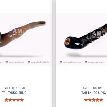
+
TẨU THUỐC SỪNG
TẨU THUỐC SỪNG
TẨU THUỐC SỪNG
TẨU THUỐC SỪNG
Được xếp
Được xếp