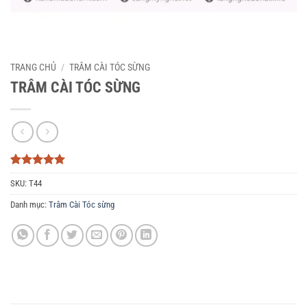
TRANG CHỦ
/
TRÂM CÀI TÓC SỪNG
TRÂM CÀI TÓC SỪNG
5
3
trên 5
SKU:
T44
dựa trên
đánh giá
Danh mục:
Trâm Cài Tóc sừng