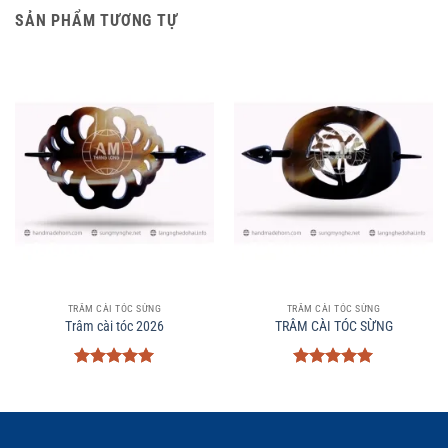
SẢN PHẨM TƯƠNG TỰ
TRÂM CÀI TÓC SỪNG
TRÂM CÀI TÓC SỪNG
Trâm cài tóc 2026
TRÂM CÀI TÓC SỪNG
Được xếp
Được xếp
hạng
5
5
hạng
5
5
sao
sao