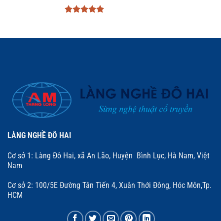
Được xếp
hạng
5
5
sao
LÀNG NGHỀ ĐÔ HAI
Cơ sở 1: Làng Đô Hai, xã An Lão, Huyện Bình Lục, Hà Nam, Việt
Nam
Cơ sở 2: 100/5E Đường Tân Tiến 4, Xuân Thới Đông, Hóc Môn,Tp.
HCM