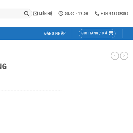
LIÊN HỆ
08:00 - 17:00
+ 84 943539355
GIỎ HÀNG /
0
₫
ĐĂNG NHẬP
NG