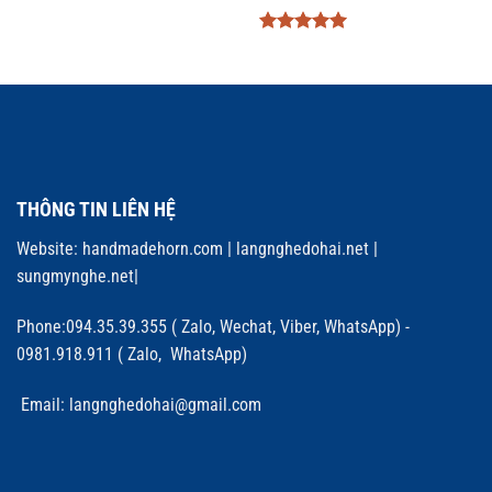
Được xếp
hạng
5
5
sao
THÔNG TIN LIÊN HỆ
Website:
handmadehorn.com
|
langnghedohai.net
|
sungmynghe.net
|
Phone:094.35.39.355 ( Zalo, Wechat, Viber, WhatsApp) -
0981.918.911 ( Zalo, WhatsApp)
Email: langnghedohai@gmail.com