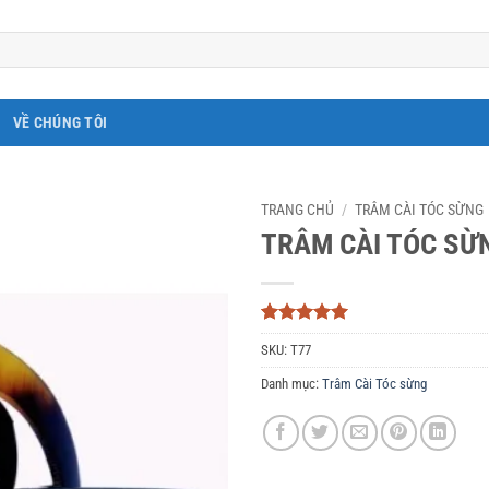
VỀ CHÚNG TÔI
TRANG CHỦ
/
TRÂM CÀI TÓC SỪNG
TRÂM CÀI TÓC SỪ
5
3
trên 5
SKU:
T77
dựa trên
đánh giá
Danh mục:
Trâm Cài Tóc sừng