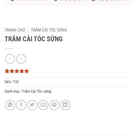
TRANG CHỦ
/
TRÂM CÀI TÓC SỪNG
TRÂM CÀI TÓC SỪNG
5
3
trên 5
SKU:
T32
dựa trên
đánh giá
Danh mục:
Trâm Cài Tóc sừng