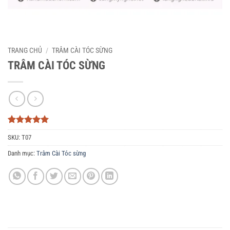
TRANG CHỦ
/
TRÂM CÀI TÓC SỪNG
TRÂM CÀI TÓC SỪNG
5
3
trên 5
SKU:
T07
dựa trên
đánh giá
Danh mục:
Trâm Cài Tóc sừng