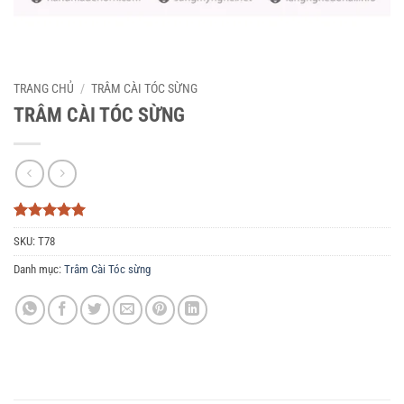
TRANG CHỦ
/
TRÂM CÀI TÓC SỪNG
TRÂM CÀI TÓC SỪNG
5
3
trên 5
SKU:
T78
dựa trên
đánh giá
Danh mục:
Trâm Cài Tóc sừng