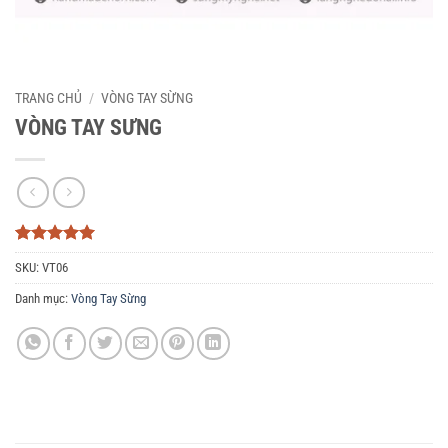
TRANG CHỦ
/
VÒNG TAY SỪNG
VÒNG TAY SƯNG
5
3
trên 5
SKU:
VT06
dựa trên
đánh giá
Danh mục:
Vòng Tay Sừng