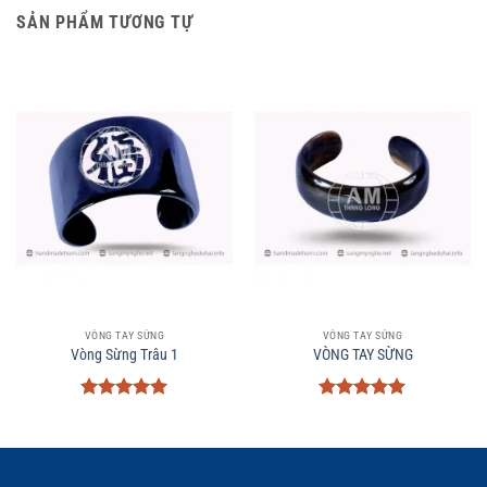
SẢN PHẨM TƯƠNG TỰ
VÒNG TAY SỪNG
VÒNG TAY SỪNG
Vòng Sừng Trâu 1
VÒNG TAY SỪNG
Được xếp
Được xếp
hạng
5
5
hạng
5
5
sao
sao