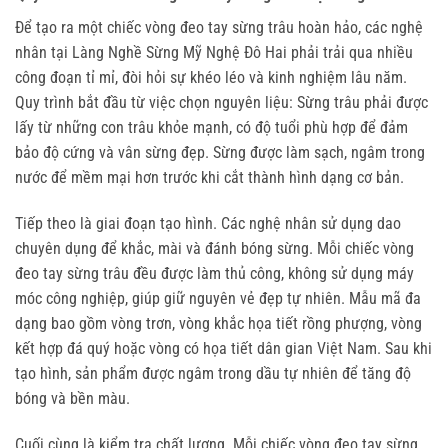
Để tạo ra một chiếc vòng đeo tay sừng trâu hoàn hảo, các nghệ 
nhân tại Làng Nghề Sừng Mỹ Nghệ Đô Hai phải trải qua nhiều 
công đoạn tỉ mỉ, đòi hỏi sự khéo léo và kinh nghiệm lâu năm. 
Quy trình bắt đầu từ việc chọn nguyên liệu: Sừng trâu phải được 
lấy từ những con trâu khỏe mạnh, có độ tuổi phù hợp để đảm 
bảo độ cứng và vân sừng đẹp. Sừng được làm sạch, ngâm trong 
nước để mềm mại hơn trước khi cắt thành hình dạng cơ bản.
Tiếp theo là giai đoạn tạo hình. Các nghệ nhân sử dụng dao 
chuyên dụng để khắc, mài và đánh bóng sừng. Mỗi chiếc vòng 
đeo tay sừng trâu đều được làm thủ công, không sử dụng máy 
móc công nghiệp, giúp giữ nguyên vẻ đẹp tự nhiên. Mẫu mã đa 
dạng bao gồm vòng trơn, vòng khắc họa tiết rồng phượng, vòng 
kết hợp đá quý hoặc vòng có họa tiết dân gian Việt Nam. Sau khi 
tạo hình, sản phẩm được ngâm trong dầu tự nhiên để tăng độ 
bóng và bền màu.
Cuối cùng là kiểm tra chất lượng. Mỗi chiếc vòng đeo tay sừng 