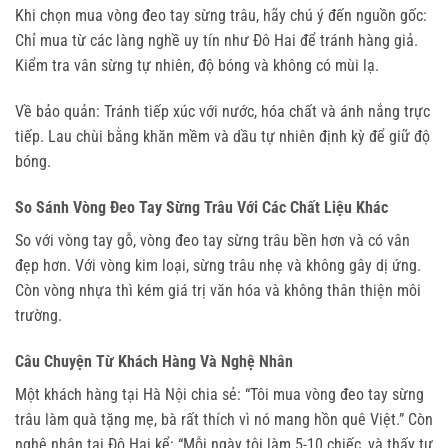
Khi chọn mua vòng đeo tay sừng trâu, hãy chú ý đến nguồn gốc: 
Chỉ mua từ các làng nghề uy tín như Đô Hai để tránh hàng giả. 
Kiểm tra vân sừng tự nhiên, độ bóng và không có mùi lạ.
Về bảo quản: Tránh tiếp xúc với nước, hóa chất và ánh nắng trực 
tiếp. Lau chùi bằng khăn mềm và dầu tự nhiên định kỳ để giữ độ 
bóng.
So Sánh Vòng Đeo Tay Sừng Trâu Với Các Chất Liệu Khác
So với vòng tay gỗ, vòng đeo tay sừng trâu bền hơn và có vân 
đẹp hơn. Với vòng kim loại, sừng trâu nhẹ và không gây dị ứng. 
Còn vòng nhựa thì kém giá trị văn hóa và không thân thiện môi 
trường.
Câu Chuyện Từ Khách Hàng Và Nghệ Nhân
Một khách hàng tại Hà Nội chia sẻ: “Tôi mua vòng đeo tay sừng 
trâu làm quà tặng mẹ, bà rất thích vì nó mang hồn quê Việt.” Còn 
nghệ nhân tại Đô Hai kể: “Mỗi ngày tôi làm 5-10 chiếc, và thấy tự 