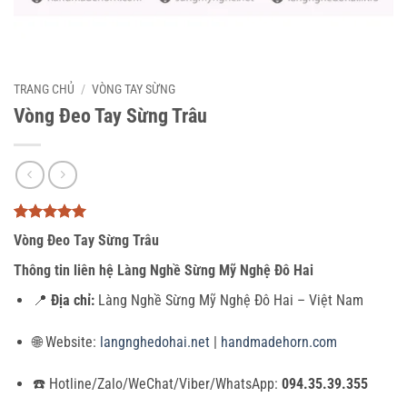
TRANG CHỦ
/
VÒNG TAY SỪNG
Vòng Đeo Tay Sừng Trâu
5
3
trên 5
Vòng Đeo Tay Sừng Trâu
dựa trên
đánh giá
Thông tin liên hệ Làng Nghề Sừng Mỹ Nghệ Đô Hai
📍
Địa chỉ:
Làng Nghề Sừng Mỹ Nghệ Đô Hai – Việt Nam
🌐 Website:
langnghedohai.net
|
handmadehorn.com
☎️ Hotline/Zalo/WeChat/Viber/WhatsApp:
094.35.39.355