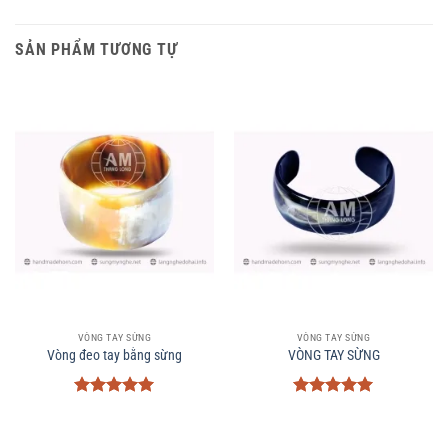
SẢN PHẨM TƯƠNG TỰ
VÒNG TAY SỪNG
VÒNG TAY SỪNG
Vòng đeo tay bằng sừng
VÒNG TAY SỪNG
Được xếp
Được xếp
hạng
5
5
hạng
5
5
sao
sao