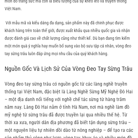
món đồ trang sức mà còn là biểu tượng của sự khéo léo và truyền thống 
Việt Nam.
 Với mẫu mã và kiểu dáng đa dạng, sản phẩm này đã chinh phục được 
khách hàng trên toàn thế giới, được xuất khẩu qua nhiều quốc gia và nhận 
được đánh giá cao về chất lượng cũng như thiết kế. Dù bạn đang tìm kiếm 
một món quà ý nghĩa hay muốn bổ sung vào bộ sưu tập cá nhân, vòng đeo 
tay sừng trâu luôn đáp ứng mọi nhu cầu của quý khách hàng.
Nguồn Gốc Và Lịch Sử Của Vòng Đeo Tay Sừng Trâu
Vòng đeo tay sừng trâu có nguồn gốc từ các làng nghề truyền 
thống tại Việt Nam, đặc biệt là Làng Nghề Sừng Mỹ Nghệ Đô Hai 
– một địa danh nổi tiếng với nghề chế tác sừng từ hàng trăm 
năm nay. Làng Đô Hai nằm ở tỉnh Hà Nam, nơi mà nghề làm đồ 
mỹ nghệ từ sừng trâu đã được truyền lại qua nhiều thế hệ. Từ 
thời xa xưa, người dân địa phương đã biết tận dụng sừng trâu – 
một nguyên liệu tự nhiên dồi dào từ nông nghiệp – để tạo ra các 
sản phẩm thủ công như lược, vòng tay, khuy áo và nhiều món đồ 