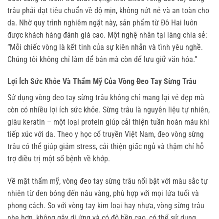
trâu phải đạt tiêu chuẩn về độ mịn, không nứt nẻ và an toàn cho 
da. Nhờ quy trình nghiêm ngặt này, sản phẩm từ Đô Hai luôn 
được khách hàng đánh giá cao. Một nghệ nhân tại làng chia sẻ: 
“Mỗi chiếc vòng là kết tinh của sự kiên nhẫn và tình yêu nghề. 
Chúng tôi không chỉ làm để bán mà còn để lưu giữ văn hóa.”
Lợi Ích Sức Khỏe Và Thẩm Mỹ Của Vòng Đeo Tay Sừng Trâu
Sử dụng vòng đeo tay sừng trâu không chỉ mang lại vẻ đẹp mà 
còn có nhiều lợi ích sức khỏe. Sừng trâu là nguyên liệu tự nhiên, 
giàu keratin – một loại protein giúp cải thiện tuần hoàn máu khi 
tiếp xúc với da. Theo y học cổ truyền Việt Nam, đeo vòng sừng 
trâu có thể giúp giảm stress, cải thiện giấc ngủ và thậm chí hỗ 
trợ điều trị một số bệnh về khớp.
Về mặt thẩm mỹ, vòng đeo tay sừng trâu nổi bật với màu sắc tự 
nhiên từ đen bóng đến nâu vàng, phù hợp với mọi lứa tuổi và 
phong cách. So với vòng tay kim loại hay nhựa, vòng sừng trâu 
nhẹ hơn, không gây dị ứng và có độ bền cao, có thể sử dụng 