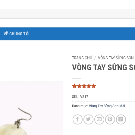
VỀ CHÚNG TÔI
TRANG CHỦ
/
VÒNG TAY SỪNG SƠN
VÒNG TAY SỪNG S
5
3
trên 5
SKU:
VS17
dựa trên
đánh giá
Danh mục:
Vòng Tay Sừng Sơn Mài