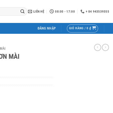
LIÊN HỆ
08:00 - 17:00
+ 84 943539355
GIỎ HÀNG /
0
₫
ĐĂNG NHẬP
 MÀI
ƠN MÀI