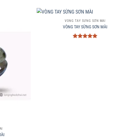
+
VÒNG TAY SỪNG SƠN MÀI
VÒNG TAY SỪNG SƠN MÀI
Được xếp
hạng
5
5
sao
ÀI
MÀI