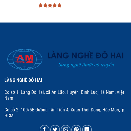
Được xếp
hạng
5
5
sao
LÀNG NGHỀ ĐÔ HAI
Cơ sở 1: Làng Đô Hai, xã An Lão, Huyện Bình Lục, Hà Nam, Việt
Nam
Cơ sở 2: 100/5E Đường Tân Tiến 4, Xuân Thới Đông, Hóc Môn,Tp.
HCM