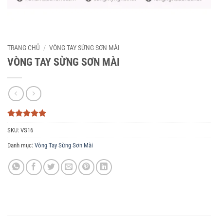
TRANG CHỦ
/
VÒNG TAY SỪNG SƠN MÀI
VÒNG TAY SỪNG SƠN MÀI
5
3
trên 5
SKU:
VS16
dựa trên
đánh giá
Danh mục:
Vòng Tay Sừng Sơn Mài