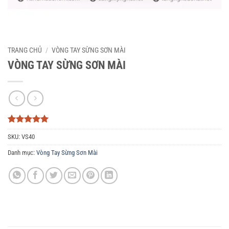
TRANG CHỦ
/
VÒNG TAY SỪNG SƠN MÀI
VÒNG TAY SỪNG SƠN MÀI
5
3
trên 5
SKU:
VS40
dựa trên
đánh giá
Danh mục:
Vòng Tay Sừng Sơn Mài