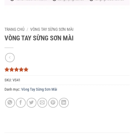
TRANG CHỦ
/
VÒNG TAY SỪNG SƠN MÀI
VÒNG TAY SỪNG SƠN MÀI
5
3
trên 5
SKU:
VS41
dựa trên
đánh giá
Danh mục:
Vòng Tay Sừng Sơn Mài