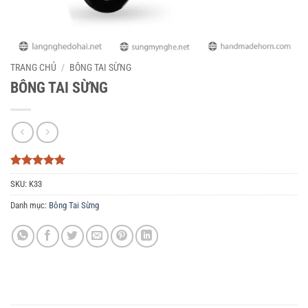
TRANG CHỦ
/
BÔNG TAI SỪNG
BÔNG TAI SỪNG
5
3
trên 5
SKU:
K33
dựa trên
đánh giá
Danh mục:
Bông Tai Sừng