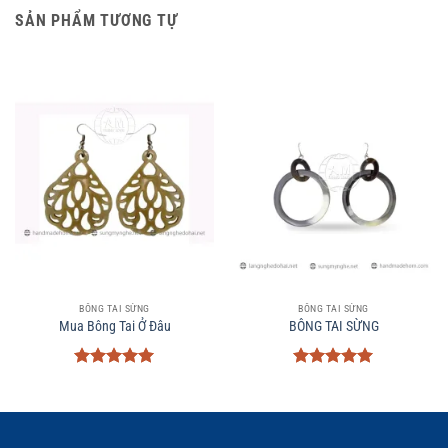
SẢN PHẨM TƯƠNG TỰ
BÔNG TAI SỪNG
BÔNG TAI SỪNG
Mua Bông Tai Ở Đâu
BÔNG TAI SỪNG
Được xếp
Được xếp
hạng
5
5
hạng
5
5
sao
sao