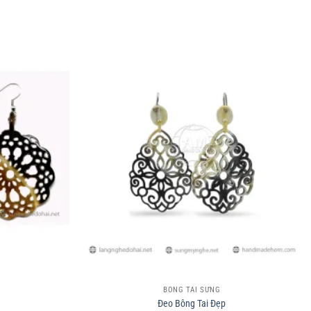
+
BÔNG TAI SỪNG
Đeo Bông Tai Đẹp