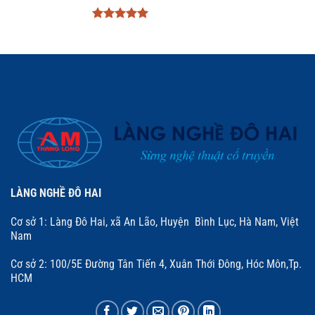
Được xếp
hạng
5
5
sao
LÀNG NGHỀ ĐÔ HAI
Cơ sở 1: Làng Đô Hai, xã An Lão, Huyện Bình Lục, Hà Nam, Việt
Nam
Cơ sở 2: 100/5E Đường Tân Tiến 4, Xuân Thới Đông, Hóc Môn,Tp.
HCM