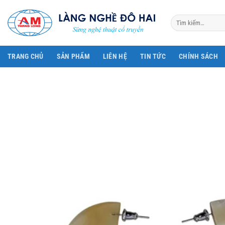
Bỏ
qua
Tìm
kiếm:
nội
dung
TRANG CHỦ
SẢN PHẨM
LIÊN HỆ
TIN TỨC
CHÍNH SÁCH