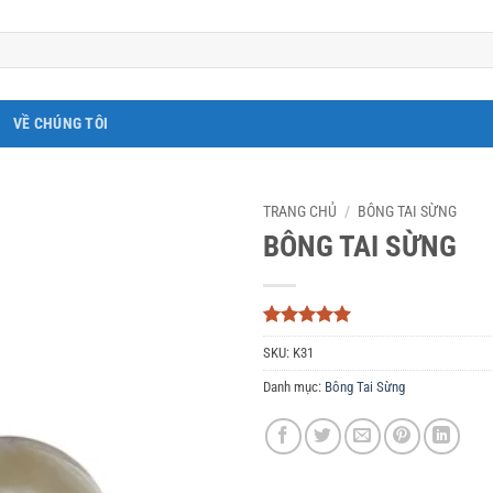
VỀ CHÚNG TÔI
TRANG CHỦ
/
BÔNG TAI SỪNG
BÔNG TAI SỪNG
5
3
trên 5
SKU:
K31
dựa trên
đánh giá
Danh mục:
Bông Tai Sừng