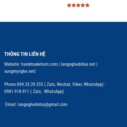
Được xếp
hạng
5
5
sao
THÔNG TIN LIÊN HỆ
Website:
handmadehorn.com
|
langnghedohai.net
|
sungmynghe.net
|
Phone:094.35.39.355 ( Zalo, Wechat, Viber, WhatsApp) -
0981.918.911 ( Zalo, WhatsApp)
Email: langnghedohai@gmail.com