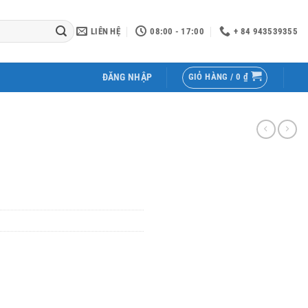
LIÊN HỆ
08:00 - 17:00
+ 84 943539355
GIỎ HÀNG /
0
₫
ĐĂNG NHẬP