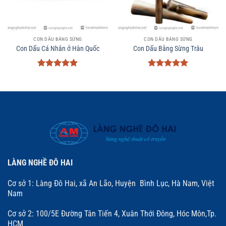
CON DẤU BẰNG SỪNG
CON DẤU BẰNG SỪNG
Con Dấu Cá Nhân ở Hàn Quốc
Con Dấu Bằng Sừng Trâu
Được xếp
Được xếp
hạng
5
5
hạng
5
5
sao
sao
LÀNG NGHỀ ĐÔ HAI
Cơ sở 1: Làng Đô Hai, xã An Lão, Huyện Bình Lục, Hà Nam, Việt
Nam
Cơ sở 2: 100/5E Đường Tân Tiến 4, Xuân Thới Đông, Hóc Môn,Tp.
HCM