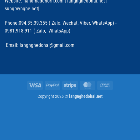
Website:
handmadehorn.com
|
langnghedohai.net
|
sungmynghe.net
|
Phone:094.35.39.355 ( Zalo, Wechat, Viber, WhatsApp) -
0981.918.911 ( Zalo, WhatsApp)
Email: langnghedohai@gmail.com
Visa
PayPal
Stripe
MasterCard
Cash
On
Copyright 2026 ©
langnghedohai.net
Delivery