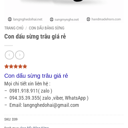
TRANG CHỦ
/
CON DẤU BẰNG SỪNG
Con dấu sừng trâu giá rẻ
5
3
trên 5
Con dấu sừng trâu giá rẻ
dựa trên
đánh giá
Mọi chi tiết xin liên hệ :
– 0981.918.911( zalo )
– 094.35.39.355( zalo ,viber, WhatsApp )
– Email: langnghedohai@gmail.com
SKU:
D39