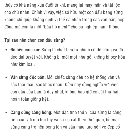
thủy có khả năng xua đuổi tà khí, mang lại may mắn và tài lộc
cho chủ nhân. Chính vì vậy, việc sở hữu một con dấu bằng sừng
không chỉ giúp khẳng định vị thế cá nhân trong các văn bản, hợp
đồng mà còn là một “bùa hộ mệnh” cho sự nghiệp hanh thông.
Tại sao nên chọn con dấu sừng?
Độ bền cực cao:
Sừng là chất liệu tự nhiên có độ cứng và độ
dẻo dai tuyệt vời. Không bị mối mọt như gỗ, không bị oxy hóa
như kim loại.
Vân sừng độc bản:
Mỗi chiếc sừng đều có hệ thống vân và
sắc thái màu sắc khác nhau. Điều này đồng nghĩa với việc
con dấu của bạn là duy nhất, không bao giờ có cái thứ hai
hoàn toàn giống hệt.
Càng dùng càng bóng:
Một đặc tính thú vị của sừng là càng
tiếp xúc với mồ hôi tay và sự cọ xát theo thời gian, bề mặt
sừng càng trở nên bóng lộn và sâu màu, tạo nên vẻ đẹp cổ