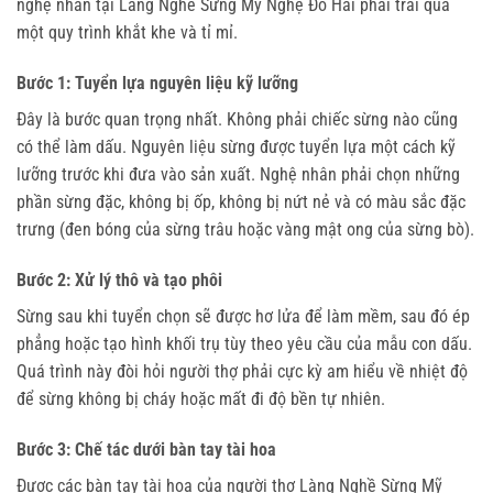
nghệ nhân tại Làng Nghề Sừng Mỹ Nghệ Đô Hai phải trải qua
một quy trình khắt khe và tỉ mỉ.
Bước 1: Tuyển lựa nguyên liệu kỹ lưỡng
Đây là bước quan trọng nhất. Không phải chiếc sừng nào cũng
có thể làm dấu. Nguyên liệu sừng được tuyển lựa một cách kỹ
lưỡng trước khi đưa vào sản xuất. Nghệ nhân phải chọn những
phần sừng đặc, không bị ốp, không bị nứt nẻ và có màu sắc đặc
trưng (đen bóng của sừng trâu hoặc vàng mật ong của sừng bò).
Bước 2: Xử lý thô và tạo phôi
Sừng sau khi tuyển chọn sẽ được hơ lửa để làm mềm, sau đó ép
phẳng hoặc tạo hình khối trụ tùy theo yêu cầu của mẫu con dấu.
Quá trình này đòi hỏi người thợ phải cực kỳ am hiểu về nhiệt độ
để sừng không bị cháy hoặc mất đi độ bền tự nhiên.
Bước 3: Chế tác dưới bàn tay tài hoa
Được các bàn tay tài hoa của người thợ Làng Nghề Sừng Mỹ