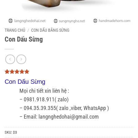
TRANG CHỦ
/
CON DẤU BẰNG SỪNG
Con Dấu Sừng
5
3
trên 5
Con Dấu Sừng
dựa trên
đánh giá
Mọi chi tiết xin liên hệ :
– 0981.918.911( zalo)
– 094.35.39.355( zalo ,viber, WhatsApp )
– Email: langnghedohai@gmail.com
SKU:
D3