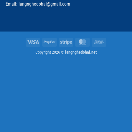
Email: langnghedohai@gmail.com
Visa
PayPal
Stripe
MasterCard
Cash
On
Copyright 2026 ©
langnghedohai.net
Delivery