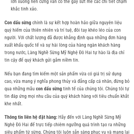
lớn xuống nền cứng vẫn có thể gây sứt mẻ các chi tiết chạm
khắc tinh xảo.
Con dấu sừng
chính là sự kết hợp hoàn hảo giữa nguyên liệu
quý hiếm của thiên nhiên và trí tuệ, đôi tay khéo léo của con
người. Với chất lượng đã được khẳng định qua những đơn hàng
xuất khẩu quốc tế và sự hài lòng của hàng ngàn khách hàng
trong nước, Làng Nghề Sừng Mỹ Nghệ Đô Hai tự hào là địa chỉ
tin cậy để quý khách gửi gắm niềm tin.
Nếu bạn đang tìm kiếm một sản phẩm vừa có giá trị sử dụng
cao, vừa mang ý nghĩa phong thủy và đẳng cấp cá nhân, đừng bỏ
qua những mẫu
con dấu sừng
tinh tế của chúng tôi. Chúng tôi tự
tin đáp ứng mọi nhu cầu của quý khách hàng với tiêu chuẩn khắt
khe nhất.
Thông tin liên hệ đặt hàng:
Hãy đến với Làng Nghề Sừng Mỹ
Nghệ Đô Hai để trực tiếp chiêm ngưỡng quá trình tạo ra những
siêu phẩm từ sừng. Chúng tôi luôn sẵn sàng phục vụ và mang lại