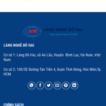
hạng
5
5
Được xếp
sao
hạng
5
5
sao
LÀNG NGHỀ ĐÔ HAI
Cơ sở 1: Làng Đô Hai, xã An Lão, Huyện Bình Lục, Hà Nam, Việt
Nam
Cơ sở 2: 100/5E Đường Tân Tiến 4, Xuân Thới Đông, Hóc Môn,Tp.
HCM
CHÍNH SÁCH