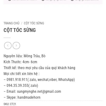
TRANG CHỦ
/
CỘT TÓC SỪNG
CỘT TÓC SỪNG
Nguyên liệu: Móng Trâu, Bò
Kích Thước: 4cm- 6cm
Thiết kế: theo mọi yêu cầu của quý khách hàng
Mọi chi tiết xin liên hệ :
– 0981.918.911( zalo, wechat,viber, WhatsApp)
– 094.35.39.355( zalo)
– Email: sungmynghe.net@gmail.com
– Skype: handmadehorn
SKU:
CT21