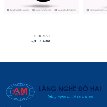
+
+
CỘT TÓC SỪNG
CỘT TÓC SỪNG