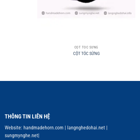
+
CỘT TÓC SỪNG
CỘT TÓC SỪNG
THÔNG TIN LIÊN HỆ
Website:
handmadehorn.com
|
langnghedohai.net
|
sungmynghe.net
|