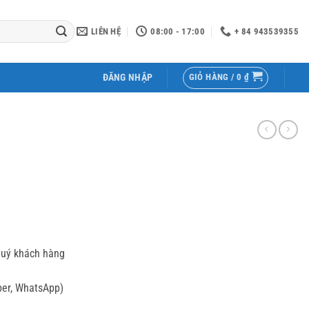
LIÊN HỆ
08:00 - 17:00
+ 84 943539355
GIỎ HÀNG /
0
₫
ĐĂNG NHẬP
quý khách hàng
ber, WhatsApp)