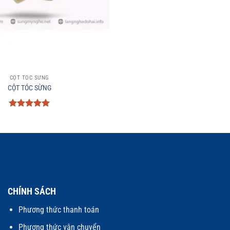
CỘT TÓC SỪNG
CỘT TÓC SỪNG
Được xếp
hạng
5
5
sao
CHÍNH SÁCH
Phương thức thanh toán
Phương thức vận chuyển