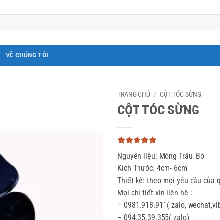
VỀ CHÚNG TÔI
TRANG CHỦ
/
CỘT TÓC SỪNG
CỘT TÓC SỪNG
5
3
trên 5
Nguyên liệu: Móng Trâu, Bò
dựa trên
đánh giá
Kích Thước: 4cm- 6cm
Thiết kế: theo mọi yêu cầu của 
Mọi chi tiết xin liên hệ :
– 0981.918.911( zalo, wechat,vi
– 094.35.39.355( zalo)