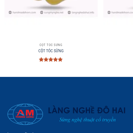
+
+
CỘT TÓC SỪNG
CỘT TÓC SỪNG
Được xếp
hạng
5
5
sao