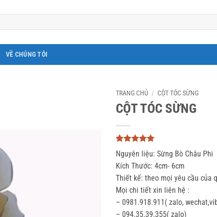
VỀ CHÚNG TÔI
TRANG CHỦ
/
CỘT TÓC SỪNG
CỘT TÓC SỪNG
5
3
trên 5
Nguyên liệu: Sừng Bò Châu Phi
dựa trên
đánh giá
Kích Thước: 4cm- 6cm
Thiết kế: theo mọi yêu cầu của 
Mọi chi tiết xin liên hệ :
– 0981.918.911( zalo, wechat,vi
– 094.35.39.355( zalo)