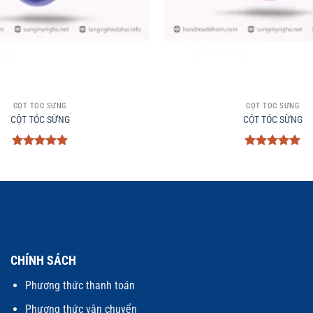
+
CỘT TÓC SỪNG
CỘT TÓC SỪNG
CỘT TÓC SỪNG
CỘT TÓC SỪNG
Được xếp
Được xếp
hạng
5
5
hạng
5
5
sao
sao
CHÍNH SÁCH
Phương thức thanh toán
Phương thức vận chuyển