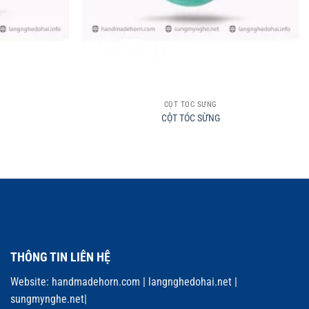
+
CỘT TÓC SỪNG
CỘT TÓC SỪNG
THÔNG TIN LIÊN HỆ
Website:
handmadehorn.com
|
langnghedohai.net
|
sungmynghe.net
|