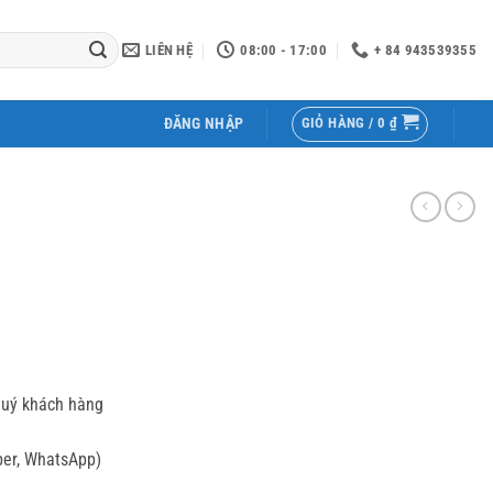
LIÊN HỆ
08:00 - 17:00
+ 84 943539355
GIỎ HÀNG /
0
₫
ĐĂNG NHẬP
quý khách hàng
ber, WhatsApp)