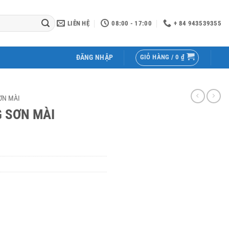
LIÊN HỆ
08:00 - 17:00
+ 84 943539355
GIỎ HÀNG /
0
₫
ĐĂNG NHẬP
ƠN MÀI
 SƠN MÀI