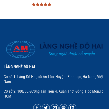
Được xếp
hạng
5
5
sao
LÀNG NGHỀ ĐÔ HAI
Cơ sở 1: Làng Đô Hai, xã An Lão, Huyện Bình Lục, Hà Nam, Việt
Nam
Cơ sở 2: 100/5E Đường Tân Tiến 4, Xuân Thới Đông, Hóc Môn,Tp.
HCM