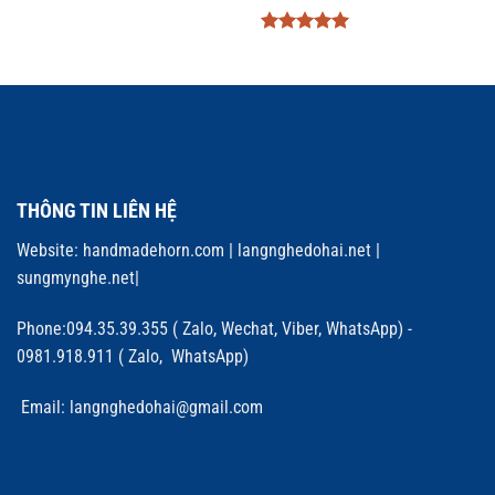
Được xếp
hạng
5
5
sao
THÔNG TIN LIÊN HỆ
Website:
handmadehorn.com
|
langnghedohai.net
|
sungmynghe.net
|
Phone:094.35.39.355 ( Zalo, Wechat, Viber, WhatsApp) -
0981.918.911 ( Zalo, WhatsApp)
Email: langnghedohai@gmail.com