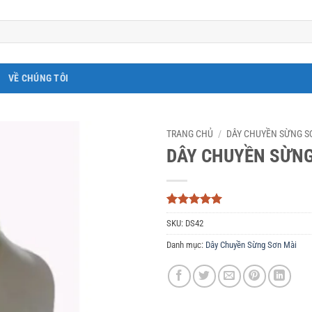
VỀ CHÚNG TÔI
TRANG CHỦ
/
DÂY CHUYỀN SỪNG S
DÂY CHUYỀN SỪNG
5
3
trên 5
SKU:
DS42
dựa trên
đánh giá
Danh mục:
Dây Chuyền Sừng Sơn Mài