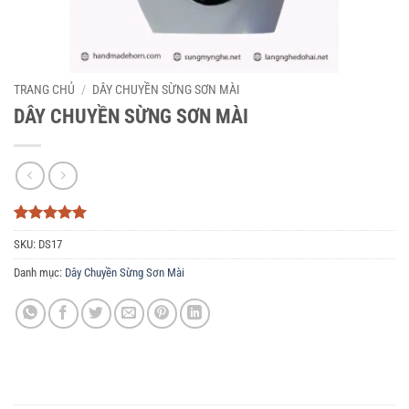
TRANG CHỦ
/
DÂY CHUYỀN SỪNG SƠN MÀI
DÂY CHUYỀN SỪNG SƠN MÀI
5
3
trên 5
SKU:
DS17
dựa trên
đánh giá
Danh mục:
Dây Chuyền Sừng Sơn Mài