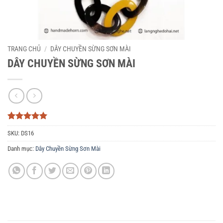
TRANG CHỦ
/
DÂY CHUYỀN SỪNG SƠN MÀI
DÂY CHUYỀN SỪNG SƠN MÀI
5
3
trên 5
SKU:
DS16
dựa trên
đánh giá
Danh mục:
Dây Chuyền Sừng Sơn Mài