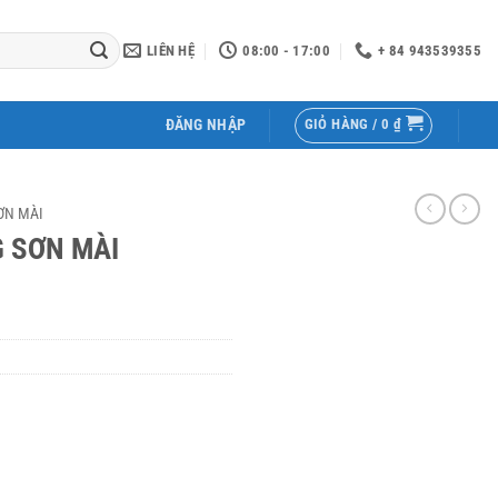
LIÊN HỆ
08:00 - 17:00
+ 84 943539355
GIỎ HÀNG /
0
₫
ĐĂNG NHẬP
ƠN MÀI
 SƠN MÀI