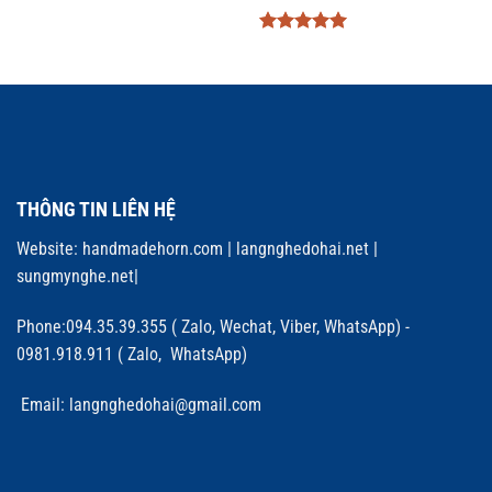
Được xếp
hạng
5
5
sao
THÔNG TIN LIÊN HỆ
Website:
handmadehorn.com
|
langnghedohai.net
|
sungmynghe.net
|
Phone:094.35.39.355 ( Zalo, Wechat, Viber, WhatsApp) -
0981.918.911 ( Zalo, WhatsApp)
Email: langnghedohai@gmail.com