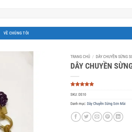
VỀ CHÚNG TÔI
TRANG CHỦ
/
DÂY CHUYỀN SỪNG S
DÂY CHUYỀN SỪNG
5
3
trên 5
SKU:
DS10
dựa trên
đánh giá
Danh mục:
Dây Chuyền Sừng Sơn Mài