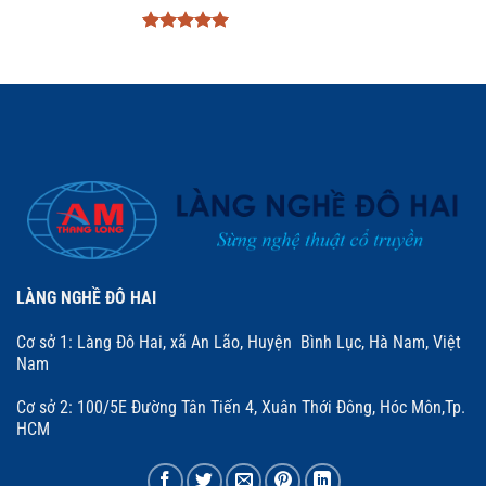
Được xếp
hạng
5
5
sao
LÀNG NGHỀ ĐÔ HAI
Cơ sở 1: Làng Đô Hai, xã An Lão, Huyện Bình Lục, Hà Nam, Việt
Nam
Cơ sở 2: 100/5E Đường Tân Tiến 4, Xuân Thới Đông, Hóc Môn,Tp.
HCM