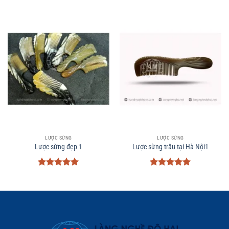
LƯỢC SỪNG
LƯỢC SỪNG
Lược sừng đẹp 1
Lược sừng trâu tại Hà Nội1
Được xếp
Được xếp
hạng
5
5
hạng
5
5
sao
sao