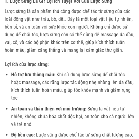
1. Lược Sừng Là Gì? Lợi Ích Tuyệt Vời Của Lược Sừng
Lược sừng là sản phẩm thủ công được chế tác từ sừng của các 
loài động vật như trâu, bò, dê… Đây là một loại vật liệu tự nhiên, 
bền bỉ, và an toàn với sức khỏe con người. Không chỉ được sử 
dụng để chải tóc, lược sừng còn có thể dùng để massage da đầu, 
vai, cổ, và các bộ phận khác trên cơ thể, giúp kích thích tuần 
hoàn máu, giảm căng thẳng và mang lại cảm giác thư giãn.
Lợi ích của lược sừng:
Hỗ trợ lưu thông máu:
Khi sử dụng lược sừng để chải tóc
hoặc massage, các răng lược tác động nhẹ nhàng lên da đầu,
kích thích tuần hoàn máu, giúp tóc khỏe mạnh và giảm rụng
tóc.
An toàn và thân thiện với môi trường:
Sừng là vật liệu tự
nhiên, không chứa hóa chất độc hại, an toàn cho cả người lớn
và trẻ nhỏ.
Độ bền cao:
Lược sừng được chế tác từ sừng chất lượng cao,