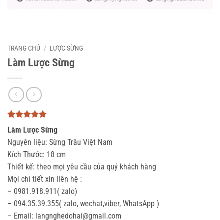
TRANG CHỦ
/
LƯỢC SỪNG
Làm Lược Sừng
5
3
trên 5
Làm Lược Sừng
dựa trên
đánh giá
Nguyên liệu: Sừng Trâu Việt Nam
Kích Thước: 18 cm
Thiết kế: theo mọi yêu cầu của quý khách hàng
Mọi chi tiết xin liên hệ :
– 0981.918.911( zalo)
– 094.35.39.355( zalo, wechat,viber, WhatsApp )
– Email: langnghedohai@gmail.com