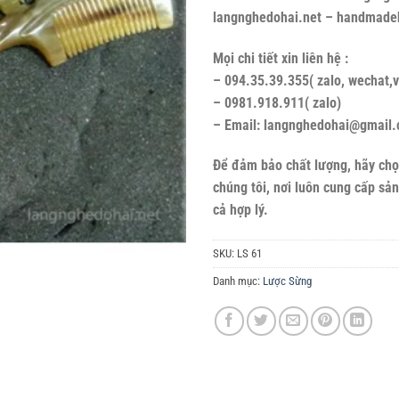
langnghedohai.net – handmade
Mọi chi tiết xin liên hệ :
– 094.35.39.355( zalo, wechat,v
– 0981.918.911( zalo)
– Email: langnghedohai@gmail
Để đảm bảo chất lượng, hãy c
chúng tôi, nơi luôn cung cấp sả
cả hợp lý.
SKU:
LS 61
Danh mục:
Lược Sừng