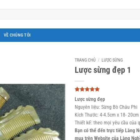
VỀ CHÚNG TÔI
TRANG CHỦ
/
LƯỢC SỪNG
Lược sừng đẹp 1
5
3
trên 5
Lược sừng đẹp
dựa trên
đánh giá
Nguyên liệu: Sừng Bò Châu Phi
Kích Thước:
4-4.5cm x 18- 20cm
Thiết kế: theo mọi yêu cầu của 
Bạn có thể đến trực tiếp Làng
mua trên Website của Làng Nghề 