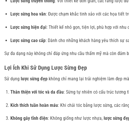
Lược sừng truyền thống
: Với thiết kế đơn giản, các răng lược 
Lược sừng hoa văn
: Được chạm khắc tinh xảo với các họa tiết 
Lược sừng hiện đại
: Thiết kế nhỏ gọn, tiện lợi, phù hợp với n
Lược sừng cao cấp
: Dành cho những khách hàng yêu thích sự san
Sự đa dạng này không chỉ đáp ứng nhu cầu thẩm mỹ mà còn đảm bả
Lợi Ích Khi Sử Dụng Lược Sừng Đẹp
Sử dụng
lược sừng đẹp
không chỉ mang lại trải nghiệm làm đẹp mà 
Thân thiện với tóc và da đầu
: Sừng tự nhiên có cấu trúc tương t
Kích thích tuần hoàn máu
: Khi chải tóc bằng lược sừng, các ră
Không gây tĩnh điện
: Không giống như lược nhựa,
lược sừng đẹ