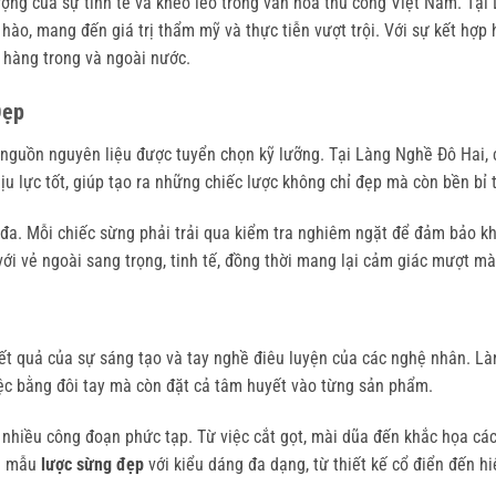
ượng của sự tinh tế và khéo léo trong văn hóa thủ công Việt Nam. T
 hào, mang đến giá trị thẩm mỹ và thực tiễn vượt trội. Với sự kết hợ
 hàng trong và ngoài nước.
Đẹp
 nguồn nguyên liệu được tuyển chọn kỹ lưỡng. Tại Làng Nghề Đô Hai, 
u lực tốt, giúp tạo ra những chiếc lược không chỉ đẹp mà còn bền bỉ t
i đa. Mỗi chiếc sừng phải trải qua kiểm tra nghiêm ngặt để đảm bảo k
ới vẻ ngoài sang trọng, tinh tế, đồng thời mang lại cảm giác mượt mà
ết quả của sự sáng tạo và tay nghề điêu luyện của các nghệ nhân. Là
iệc bằng đôi tay mà còn đặt cả tâm huyết vào từng sản phẩm.
nhiều công đoạn phức tạp. Từ việc cắt gọt, mài dũa đến khắc họa các 
ng mẫu
lược sừng đẹp
với kiểu dáng đa dạng, từ thiết kế cổ điển đến h