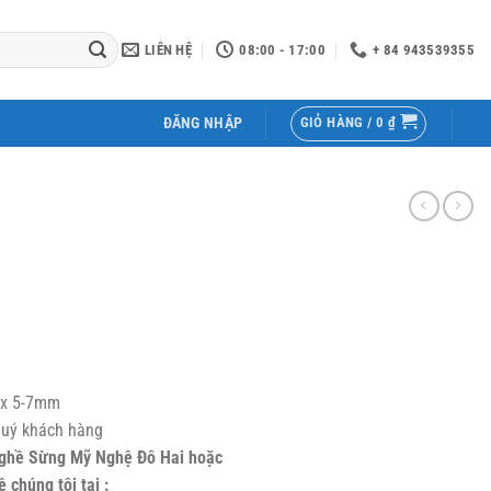
LIÊN HỆ
08:00 - 17:00
+ 84 943539355
GIỎ HÀNG /
0
₫
ĐĂNG NHẬP
 x 5-7mm
quý khách hàng
 Nghề Sừng Mỹ Nghệ Đô Hai hoặc
chúng tôi tại :