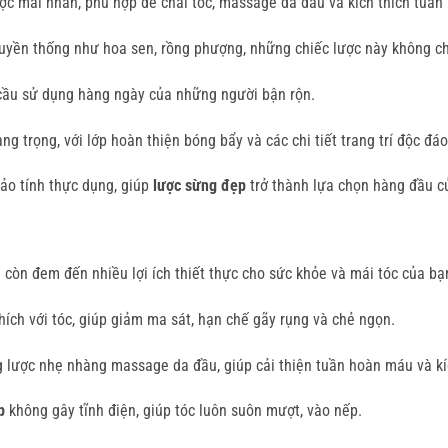
được mài nhẵn, phù hợp để chải tóc, massage da đầu và kích thích tuầ
truyền thống như hoa sen, rồng phượng, những chiếc lược này không c
hu cầu sử dụng hàng ngày của những người bận rộn.
g trọng, với lớp hoàn thiện bóng bẩy và các chi tiết trang trí độc đáo
o tính thực dụng, giúp
lược sừng đẹp
trở thành lựa chọn hàng đầu c
còn đem đến nhiều lợi ích thiết thực cho sức khỏe và mái tóc của bạn
hích với tóc, giúp giảm ma sát, hạn chế gãy rụng và chẻ ngọn.
ng lược nhẹ nhàng massage da đầu, giúp cải thiện tuần hoàn máu và kí
p
không gây tĩnh điện, giúp tóc luôn suôn mượt, vào nếp.