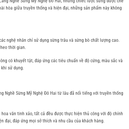
ại Làng Nghề Sừng Mỹ Nghệ Đô Hai, những chiếc lược sừng được chế
p hài hòa giữa truyền thống và hiện đại, những sản phẩm này không
các nghệ nhân chỉ sử dụng sừng trâu và sừng bò chất lượng cao.
heo thời gian.
hông có khuyết tật, đáp ứng các tiêu chuẩn về độ cứng, màu sắc và
 khi sử dụng.
ng Nghề Sừng Mỹ Nghệ Đô Hai từ lâu đã nổi tiếng với truyền thống
hoa văn tinh xảo, tất cả đều được thực hiện thủ công với độ chính
iện đại, đáp ứng mọi sở thích và nhu cầu của khách hàng.