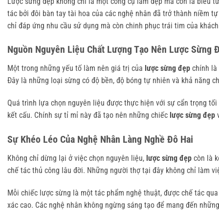
Lược sừng đẹp không chỉ là một công cụ làm đẹp mà còn là biểu t
tác bởi đôi bàn tay tài hoa của các nghệ nhân đã trở thành niềm tự
chỉ đáp ứng nhu cầu sử dụng mà còn chinh phục trái tim của khách
Nguồn Nguyên Liệu Chất Lượng Tạo Nên Lược Sừng 
Một trong những yếu tố làm nên giá trị của
lược sừng đẹp
chính là
Đây là những loại sừng có độ bền, độ bóng tự nhiên và khả năng chị
Quá trình lựa chọn nguyên liệu được thực hiện với sự cẩn trọng tố
kết cấu. Chính sự tỉ mỉ này đã tạo nên những chiếc
lược sừng đẹp
v
Sự Khéo Léo Của Nghệ Nhân Làng Nghề Đô Hai
Không chỉ dừng lại ở việc chọn nguyên liệu,
lược sừng đẹp
còn là k
chế tác thủ công lâu đời. Những người thợ tại đây không chỉ làm v
Mỗi chiếc lược sừng là một tác phẩm nghệ thuật, được chế tác qua 
xác cao. Các nghệ nhân không ngừng sáng tạo để mang đến nhữ