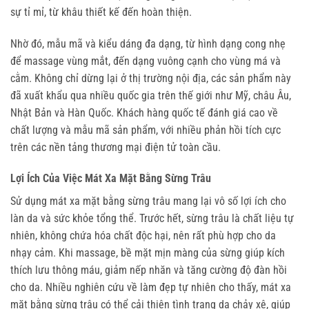
sự tỉ mỉ, từ khâu thiết kế đến hoàn thiện.
Nhờ đó, mẫu mã và kiểu dáng đa dạng, từ hình dạng cong nhẹ 
để massage vùng mắt, đến dạng vuông cạnh cho vùng má và 
cằm. Không chỉ dừng lại ở thị trường nội địa, các sản phẩm này 
đã xuất khẩu qua nhiều quốc gia trên thế giới như Mỹ, châu Âu, 
Nhật Bản và Hàn Quốc. Khách hàng quốc tế đánh giá cao về 
chất lượng và mẫu mã sản phẩm, với nhiều phản hồi tích cực 
trên các nền tảng thương mại điện tử toàn cầu.
Lợi Ích Của Việc Mát Xa Mặt Bằng Sừng Trâu
Sử dụng mát xa mặt bằng sừng trâu mang lại vô số lợi ích cho 
làn da và sức khỏe tổng thể. Trước hết, sừng trâu là chất liệu tự 
nhiên, không chứa hóa chất độc hại, nên rất phù hợp cho da 
nhạy cảm. Khi massage, bề mặt mịn màng của sừng giúp kích 
thích lưu thông máu, giảm nếp nhăn và tăng cường độ đàn hồi 
cho da. Nhiều nghiên cứu về làm đẹp tự nhiên cho thấy, mát xa 
mặt bằng sừng trâu có thể cải thiện tình trạng da chảy xệ, giúp 