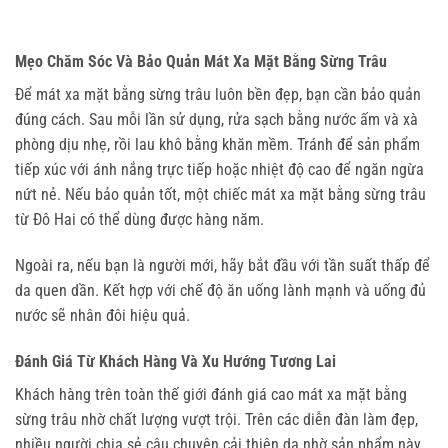
Mẹo Chăm Sóc Và Bảo Quản Mát Xa Mặt Bằng Sừng Trâu
Để mát xa mặt bằng sừng trâu luôn bền đẹp, bạn cần bảo quản 
đúng cách. Sau mỗi lần sử dụng, rửa sạch bằng nước ấm và xà 
phòng dịu nhẹ, rồi lau khô bằng khăn mềm. Tránh để sản phẩm 
tiếp xúc với ánh nắng trực tiếp hoặc nhiệt độ cao để ngăn ngừa 
nứt nẻ. Nếu bảo quản tốt, một chiếc mát xa mặt bằng sừng trâu 
từ Đô Hai có thể dùng được hàng năm.
Ngoài ra, nếu bạn là người mới, hãy bắt đầu với tần suất thấp để 
da quen dần. Kết hợp với chế độ ăn uống lành mạnh và uống đủ 
nước sẽ nhân đôi hiệu quả.
Đánh Giá Từ Khách Hàng Và Xu Hướng Tương Lai
Khách hàng trên toàn thế giới đánh giá cao mát xa mặt bằng 
sừng trâu nhờ chất lượng vượt trội. Trên các diễn đàn làm đẹp, 
nhiều người chia sẻ câu chuyện cải thiện da nhờ sản phẩm này. 