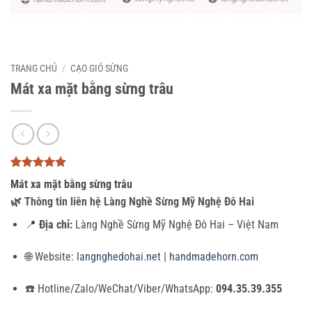
TRANG CHỦ
/
CẠO GIÓ SỪNG
Mát xa mặt bằng sừng trâu
5
3
trên 5
Mát xa mặt bằng sừng trâu
dựa trên
đánh giá
🌿
Thông tin liên hệ Làng Nghề Sừng Mỹ Nghệ Đô Hai
📍
Địa chỉ:
Làng Nghề Sừng Mỹ Nghệ Đô Hai – Việt Nam
🌐 Website:
langnghedohai.net
|
handmadehorn.com
☎️ Hotline/Zalo/WeChat/Viber/WhatsApp:
094.35.39.355