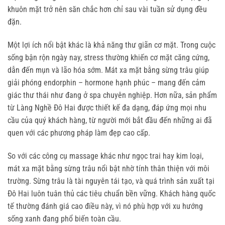
khuôn mặt trở nên săn chắc hơn chỉ sau vài tuần sử dụng đều 
đặn.
Một lợi ích nổi bật khác là khả năng thư giãn cơ mặt. Trong cuộc 
sống bận rộn ngày nay, stress thường khiến cơ mặt căng cứng, 
dẫn đến mụn và lão hóa sớm. Mát xa mặt bằng sừng trâu giúp 
giải phóng endorphin – hormone hạnh phúc – mang đến cảm 
giác thư thái như đang ở spa chuyên nghiệp. Hơn nữa, sản phẩm 
từ Làng Nghề Đô Hai được thiết kế đa dạng, đáp ứng mọi nhu 
cầu của quý khách hàng, từ người mới bắt đầu đến những ai đã 
quen với các phương pháp làm đẹp cao cấp.
So với các công cụ massage khác như ngọc trai hay kim loại, 
mát xa mặt bằng sừng trâu nổi bật nhờ tính thân thiện với môi 
trường. Sừng trâu là tài nguyên tái tạo, và quá trình sản xuất tại 
Đô Hai luôn tuân thủ các tiêu chuẩn bền vững. Khách hàng quốc 
tế thường đánh giá cao điều này, vì nó phù hợp với xu hướng 
sống xanh đang phổ biến toàn cầu.