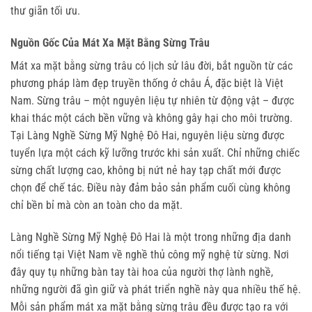
thư giãn tối ưu.
Nguồn Gốc Của Mát Xa Mặt Bằng Sừng Trâu
Mát xa mặt bằng sừng trâu có lịch sử lâu đời, bắt nguồn từ các 
phương pháp làm đẹp truyền thống ở châu Á, đặc biệt là Việt 
Nam. Sừng trâu – một nguyên liệu tự nhiên từ động vật – được 
khai thác một cách bền vững và không gây hại cho môi trường. 
Tại Làng Nghề Sừng Mỹ Nghệ Đô Hai, nguyên liệu sừng được 
tuyển lựa một cách kỹ lưỡng trước khi sản xuất. Chỉ những chiếc 
sừng chất lượng cao, không bị nứt nẻ hay tạp chất mới được 
chọn để chế tác. Điều này đảm bảo sản phẩm cuối cùng không 
chỉ bền bỉ mà còn an toàn cho da mặt.
Làng Nghề Sừng Mỹ Nghệ Đô Hai là một trong những địa danh 
nổi tiếng tại Việt Nam về nghề thủ công mỹ nghệ từ sừng. Nơi 
đây quy tụ những bàn tay tài hoa của người thợ lành nghề, 
những người đã gìn giữ và phát triển nghề này qua nhiều thế hệ. 
Mỗi sản phẩm mát xa mặt bằng sừng trâu đều được tạo ra với 