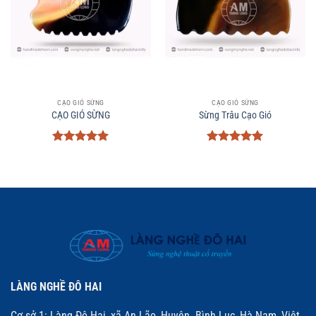
CẠO GIÓ SỪNG
CẠO GIÓ SỪNG
CẠO GIÓ SỪNG
Sừng Trâu Cạo Gió
Được xếp
Được xếp
hạng
5
5
hạng
5
5
sao
sao
LÀNG NGHỀ ĐÔ HAI
Cơ sở 1: Làng Đô Hai, xã An Lão, Huyện Bình Lục, Hà Nam, Việt