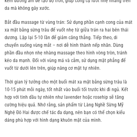
kem dưỡng ẩm để tạo độ trơn, giúp công cụ lướt nhẹ nhàng trên 
da mà không gây xước.
Bắt đầu massage từ vùng trán: Sử dụng phần cạnh cong của mát 
xa mặt bằng sừng trâu để vuốt nhẹ từ giữa trán ra hai bên thái 
dương. Lặp lại 5-10 lần để giảm căng thẳng. Tiếp theo, di 
chuyển xuống vùng mắt – nơi dễ hình thành nếp nhăn. Dùng 
phần đầu nhọn nhẹ nhàng massage theo hình vòng tròn, tránh 
kéo da mạnh. Đối với vùng má và cằm, sử dụng mặt phẳng để 
vuốt từ dưới lên trên, giúp nâng cơ mặt tự nhiên.
Thời gian lý tưởng cho một buổi mát xa mặt bằng sừng trâu là 
10-15 phút mỗi ngày, tốt nhất vào buổi tối trước khi đi ngủ. Kết 
hợp với tinh dầu tự nhiên như lavender hoặc rosehip sẽ tăng 
cường hiệu quả. Nhớ rằng, sản phẩm từ Làng Nghề Sừng Mỹ 
Nghệ Đô Hai được chế tác đa dạng, nên bạn có thể chọn kiểu 
dáng phù hợp với hình dạng khuôn mặt của mình.