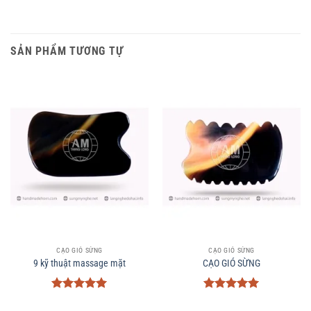
SẢN PHẨM TƯƠNG TỰ
CẠO GIÓ SỪNG
CẠO GIÓ SỪNG
9 kỹ thuật massage mặt
CẠO GIÓ SỪNG
Được xếp
Được xếp
hạng
5
5
hạng
5
5