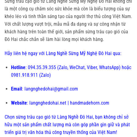
Sừng trâu cạo gió từ Làng Nghề Sừng Mỹ Nghệ Đô Hai không chỉ
là một công cụ chăm sóc sức khỏe mà còn là biểu tượng của sự
khéo léo và tinh thần sáng tạo của người thợ thủ công Việt Nam.
Với chất lượng vượt trội, mẫu mã đa dạng và sự công nhận từ
khách hàng trên toàn thế giới, sản phẩm sừng trâu cạo gió của
Đô Hai chắc chắn sẽ làm hài lòng mọi khách hàng.
Hãy liên hệ ngay với Làng Nghề Sừng Mỹ Nghệ Đô Hai qua:
Hotline
: 094.35.39.355 (Zalo, WeChat, Viber, WhatsApp) hoặc
0981.918.911 (Zalo)
Email
: langnghedohai@gmail.com
Website
: langnghedohai.net | handmadehorn.com
Chọn sừng trâu cạo gió từ Làng Nghề Đô Hai, bạn không chỉ sở
hữu một sản phẩm chất lượng mà còn góp phần gìn giữ và phát
triển giá trị văn hóa thủ công truyền thống của Việt Nam!