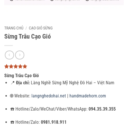
TRANG CHỦ
/
CẠO GIÓ SỪNG
Sừng Trâu Cạo Gió
5
3
trên 5
Sừng Trâu Cạo Gió
dựa trên
đánh giá
📍
Địa chỉ:
Làng Nghề Sừng Mỹ Nghệ Đô Hai – Việt Nam
🌐 Website:
langnghedohai.net
|
handmadehorn.com
☎️ Hotline/Zalo/WeChat/Viber/WhatsApp:
094.35.39.355
☎️ Hotline/Zalo:
0981.918.911