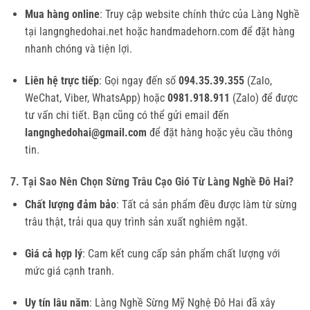
Mua hàng online
: Truy cập website chính thức của Làng Nghề
tại langnghedohai.net hoặc handmadehorn.com để đặt hàng
nhanh chóng và tiện lợi.
Liên hệ trực tiếp
: Gọi ngay đến số
094.35.39.355
(Zalo,
WeChat, Viber, WhatsApp) hoặc
0981.918.911
(Zalo) để được
tư vấn chi tiết. Bạn cũng có thể gửi email đến
langnghedohai@gmail.com
để đặt hàng hoặc yêu cầu thông
tin.
7. Tại Sao Nên Chọn Sừng Trâu Cạo Gió Từ Làng Nghề Đô Hai?
Chất lượng đảm bảo
: Tất cả sản phẩm đều được làm từ sừng
trâu thật, trải qua quy trình sản xuất nghiêm ngặt.
Giá cả hợp lý
: Cam kết cung cấp sản phẩm chất lượng với
mức giá cạnh tranh.
Uy tín lâu năm
: Làng Nghề Sừng Mỹ Nghệ Đô Hai đã xây