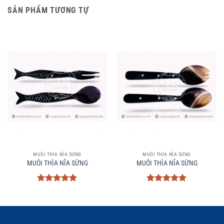
SẢN PHẨM TƯƠNG TỰ
MUÔI THÌA NĨA SỪNG
MUÔI THÌA NĨA SỪNG
MUÔI THÌA NĨA SỪNG
MUÔI THÌA NĨA SỪNG
Được xếp
Được xếp
hạng
5
5
hạng
5
5
sao
sao