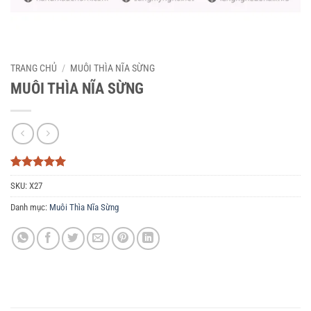
TRANG CHỦ
/
MUÔI THÌA NĨA SỪNG
MUÔI THÌA NĨA SỪNG
5
3
trên 5
SKU:
X27
dựa trên
đánh giá
Danh mục:
Muôi Thìa Nĩa Sừng