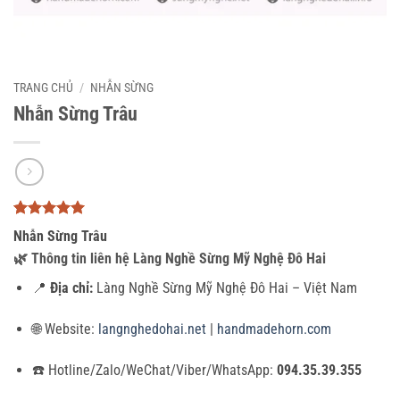
TRANG CHỦ
/
NHẪN SỪNG
Nhẫn Sừng Trâu
5
3
trên 5
Nhẫn Sừng Trâu
dựa trên
đánh giá
🌿
Thông tin liên hệ Làng Nghề Sừng Mỹ Nghệ Đô Hai
📍
Địa chỉ:
Làng Nghề Sừng Mỹ Nghệ Đô Hai – Việt Nam
🌐 Website:
langnghedohai.net
|
handmadehorn.com
☎️ Hotline/Zalo/WeChat/Viber/WhatsApp:
094.35.39.355