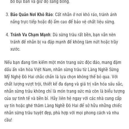
bỏ bụi bẩn và giữ độ sáng bóng.
Bảo Quản Nơi Khô Ráo
: Cất nhẫn ở nơi khô ráo, tránh ánh
nắng trực tiếp hoặc độ ẩm cao để bảo vệ chất liệu sừng.
Tránh Va Chạm Mạnh
: Dù sừng trâu rất bền, bạn vẫn nên
tránh để nhẫn bị va đập mạnh để không làm nứt hoặc trầy
xước.
Nếu bạn đang tìm kiếm một món trang sức độc đáo, mang đậm
dấu ấn văn hóa Việt Nam, nhẫn sừng trâu từ Làng Nghề Sừng
Mỹ Nghệ Đô Hai chắc chắn là lựa chọn không thể bỏ qua. Với
chất lượng vượt trội, thiết kế đa dạng và giá trị văn hóa sâu sắc,
nhẫn sừng trâu không chỉ là món trang sức mà còn là biểu tượng
của sự tinh tế và bền bỉ. Hãy liên hệ ngay với các nhà cung cấp
uy tín hoặc ghé thăm Làng Nghề Đô Hai để sở hữu những chiếc
nhẫn sừng trâu tuyệt đẹp, phù hợp với mọi phong cách và nhu
cầu!