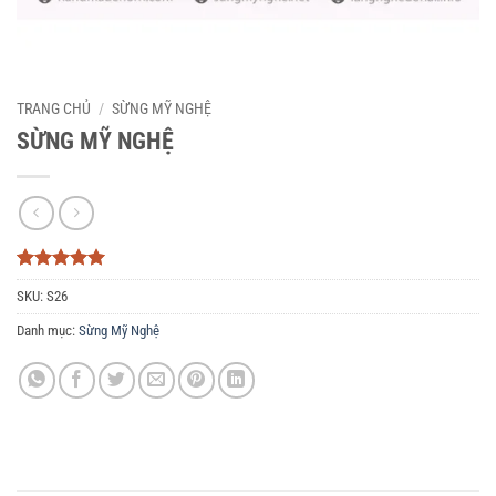
TRANG CHỦ
/
SỪNG MỸ NGHỆ
SỪNG MỸ NGHỆ
5
3
trên 5
SKU:
S26
dựa trên
đánh giá
Danh mục:
Sừng Mỹ Nghệ