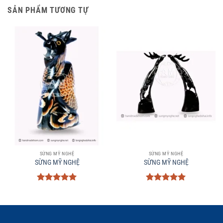
SẢN PHẨM TƯƠNG TỰ
SỪNG MỸ NGHỆ
SỪNG MỸ NGHỆ
SỪNG MỸ NGHỆ
SỪNG MỸ NGHỆ
Được xếp
Được xếp
hạng
5
5
hạng
5
5
sao
sao