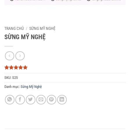
TRANG CHỦ
/
SỪNG MỸ NGHỆ
SỪNG MỸ NGHỆ
5
3
trên 5
SKU:
S25
dựa trên
đánh giá
Danh mục:
Sừng Mỹ Nghệ