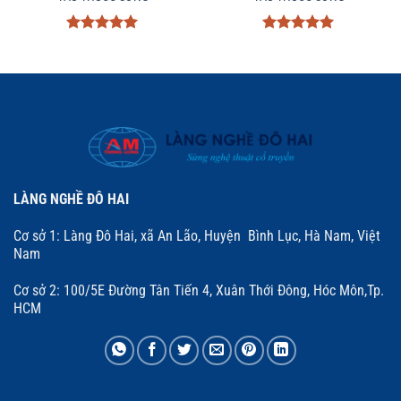
Được xếp
Được xếp
hạng
5
5
hạng
5
5
sao
sao
LÀNG NGHỀ ĐÔ HAI
Cơ sở 1: Làng Đô Hai, xã An Lão, Huyện Bình Lục, Hà Nam, Việt
Nam
Cơ sở 2: 100/5E Đường Tân Tiến 4, Xuân Thới Đông, Hóc Môn,Tp.
HCM