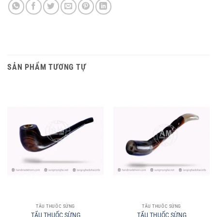
SẢN PHẨM TƯƠNG TỰ
TẨU THUỐC SỪNG
TẨU THUỐC SỪNG
TẨU THUỐC SỪNG
TẨU THUỐC SỪNG