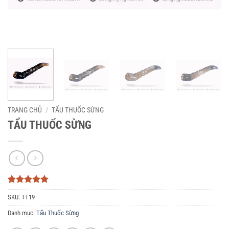
TRANG CHỦ
/
TẨU THUỐC SỪNG
TẨU THUỐC SỪNG
5
3
trên 5
SKU:
TT19
dựa trên
đánh giá
Danh mục:
Tẩu Thuốc Sừng