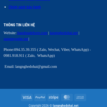
Chính sách bảo hành
THÔNG TIN LIÊN HỆ
Website:
handmadehorn.com
|
langnghedohai.net
|
sungmynghe.net
|
Phone:094.35.39.355 ( Zalo, Wechat, Viber, WhatsApp) -
0981.918.911 ( Zalo, WhatsApp)
Email: langnghedohai@gmail.com
Visa
PayPal
Stripe
MasterCard
Cash
On
Copyright 2026 ©
langnghedohai.net