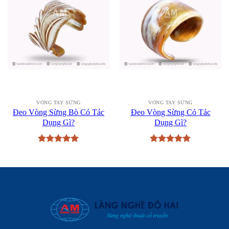
VÒNG TAY SỪNG
VÒNG TAY SỪNG
Đeo Vòng Sừng Bò Có Tác
Đeo Vòng Sừng Có Tác
Dụng Gì?
Dụng Gì?
Được xếp
Được xếp
hạng
5
5
hạng
5
5
sao
sao