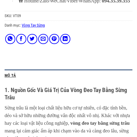
☎️
Hotline/Zalo/WeChat/Viber/WhatsApp:
094.35.39.355
·
SKU:
VT09
Danh mục:
Vòng Tay Sừng
MÔ TẢ
1. Nguồn Gốc Và Giá Trị Của Vòng Đeo Tay Bằng Sừng
Trâu
Sừng trâu là một loại chất liệu hữu cơ tự nhiên, có đặc tính bền,
dẻo và sở hữu những đường vân độc nhất vô nhị. Khác với nhựa
hay các loại vật liệu công nghiệp,
vòng đeo tay bằng sừng trâu
mang lại cảm giác ấm áp khi chạm vào da và càng đeo lâu, sừng