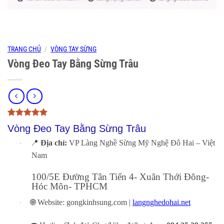
TRANG CHỦ
/
VÒNG TAY SỪNG
Vòng Đeo Tay Bằng Sừng Trâu
5
3
trên 5
Vòng Đeo Tay Bằng Sừng Trâu
dựa trên
đánh giá
📍
Địa chỉ:
VP Làng Nghề Sừng Mỹ Nghệ Đô Hai – Việt
·
Nam
100/5E Đường Tân Tiến 4- Xuân Thới Đông-
Hóc Môn- TPHCM
🌐
Website: gongkinhsung.com |
langnghedohai.net
·