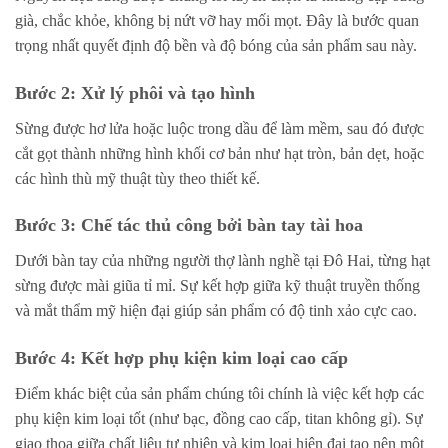
già, chắc khỏe, không bị nứt vỡ hay mối mọt. Đây là bước quan
trọng nhất quyết định độ bền và độ bóng của sản phẩm sau này.
Bước 2: Xử lý phôi và tạo hình
Sừng được hơ lửa hoặc luộc trong dầu để làm mềm, sau đó được
cắt gọt thành những hình khối cơ bản như hạt tròn, bản dẹt, hoặc
các hình thù mỹ thuật tùy theo thiết kế.
Bước 3: Chế tác thủ công bởi bàn tay tài hoa
Dưới bàn tay của những người thợ lành nghề tại Đô Hai, từng hạt
sừng được mài giũa tỉ mỉ. Sự kết hợp giữa kỹ thuật truyền thống
và mắt thẩm mỹ hiện đại giúp sản phẩm có độ tinh xảo cực cao.
Bước 4: Kết hợp phụ kiện kim loại cao cấp
Điểm khác biệt của sản phẩm chúng tôi chính là việc kết hợp các
phụ kiện kim loại tốt (như bạc, đồng cao cấp, titan không gỉ). Sự
giao thoa giữa chất liệu tự nhiên và kim loại hiện đại tạo nên một