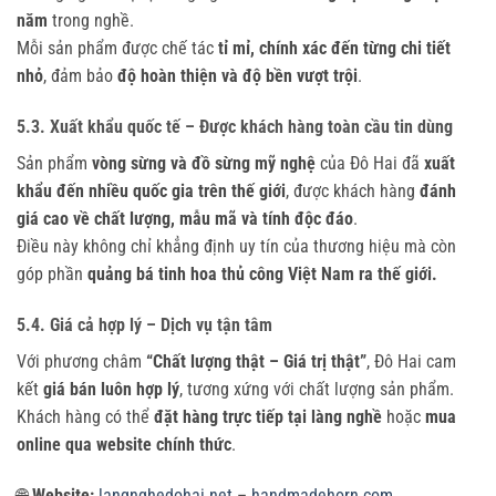
năm
trong nghề.
Mỗi sản phẩm được chế tác
tỉ mỉ, chính xác đến từng chi tiết
nhỏ
, đảm bảo
độ hoàn thiện và độ bền vượt trội
.
5.3. Xuất khẩu quốc tế – Được khách hàng toàn cầu tin dùng
Sản phẩm
vòng sừng và đồ sừng mỹ nghệ
của Đô Hai đã
xuất
khẩu đến nhiều quốc gia trên thế giới
, được khách hàng
đánh
giá cao về chất lượng, mẫu mã và tính độc đáo
.
Điều này không chỉ khẳng định uy tín của thương hiệu mà còn
góp phần
quảng bá tinh hoa thủ công Việt Nam ra thế giới.
5.4. Giá cả hợp lý – Dịch vụ tận tâm
Với phương châm
“Chất lượng thật – Giá trị thật”
, Đô Hai cam
kết
giá bán luôn hợp lý
, tương xứng với chất lượng sản phẩm.
Khách hàng có thể
đặt hàng trực tiếp tại làng nghề
hoặc
mua
online qua website chính thức
.
🌐
Website:
langnghedohai.net
–
handmadehorn.com