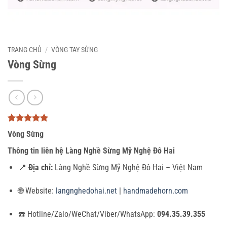
TRANG CHỦ
/
VÒNG TAY SỪNG
Vòng Sừng
5
2
trên 5
Vòng Sừng
dựa trên
đánh giá
Thông tin liên hệ Làng Nghề Sừng Mỹ Nghệ Đô Hai
📍
Địa chỉ:
Làng Nghề Sừng Mỹ Nghệ Đô Hai – Việt Nam
🌐 Website:
langnghedohai.net
|
handmadehorn.com
☎️ Hotline/Zalo/WeChat/Viber/WhatsApp:
094.35.39.355