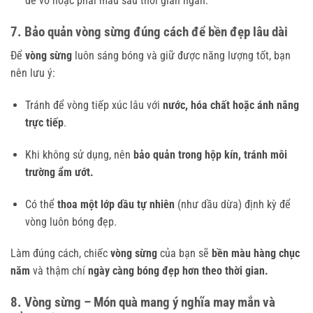
dễ vỡ hoặc phai màu sau thời gian ngắn.
7. Bảo quản vòng sừng đúng cách để bền đẹp lâu dài
Để
vòng sừng
luôn sáng bóng và giữ được năng lượng tốt, bạn
nên lưu ý:
Tránh để vòng tiếp xúc lâu với
nước, hóa chất hoặc ánh nắng
trực tiếp
.
Khi không sử dụng, nên
bảo quản trong hộp kín, tránh môi
trường ẩm ướt.
Có thể
thoa một lớp dầu tự nhiên
(như dầu dừa) định kỳ để
vòng luôn bóng đẹp.
Làm đúng cách, chiếc
vòng sừng
của bạn sẽ
bền màu hàng chục
năm
và thậm chí
ngày càng bóng đẹp hơn theo thời gian.
8. Vòng sừng – Món quà mang ý nghĩa may mắn và