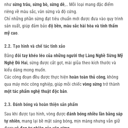
như
sừng trâu, sừng bò, sừng dê
,… Mỗi loại mang đặc điểm
riêng về màu sắc, vân sừng và độ cứng.
Chỉ những phần sừng đạt tiêu chuẩn mới được đưa vào quy trình
sản xuất, giúp đảm bảo
độ bền, màu sắc hài hòa và tính thẩm
mỹ cao
.
2.2. Tạo hình và chế tác tinh xảo
Bằng
đôi tay khéo léo của những người thợ Làng Nghề Sừng Mỹ
Nghệ Đô Hai
, sừng được cắt gọt, mài giũa theo kích thước và
kiểu dáng mong muốn.
Các công đoạn đều được thực hiện
hoàn toàn thủ công
, không
qua máy móc công nghiệp, giúp mỗi chiếc
vòng sừng
trở thành
một tác phẩm nghệ thuật độc bản
.
2.3. Đánh bóng và hoàn thiện sản phẩm
Sau khi được tạo hình, vòng được
đánh bóng nhiều lần bằng sáp
tự nhiên
, mang lại bề mặt sáng bóng, mịn màng nhưng vẫn giữ