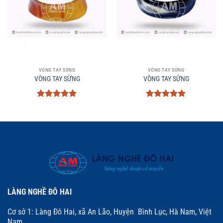
VÒNG TAY SỪNG
VÒNG TAY SỪNG
VÒNG TAY SỪNG
VÒNG TAY SỪNG
Được xếp
Được xếp
hạng
5
5
hạng
5
5
sao
sao
LÀNG NGHỀ ĐÔ HAI
Cơ sở 1: Làng Đô Hai, xã An Lão, Huyện Bình Lục, Hà Nam, Việt
Nam