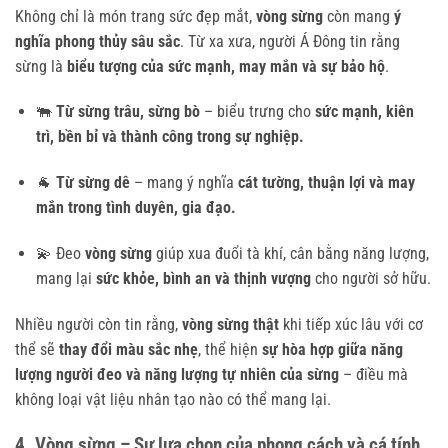
Không chỉ là món trang sức đẹp mắt,
vòng sừng
còn mang
ý
nghĩa phong thủy sâu sắc
. Từ xa xưa, người Á Đông tin rằng
sừng là
biểu tượng của sức mạnh, may mắn và sự bảo hộ
.
🐃
Từ sừng trâu, sừng bò
– biểu trưng cho
sức mạnh, kiên
trì, bền bỉ và thành công trong sự nghiệp.
🐐
Từ sừng dê
– mang ý nghĩa
cát tường, thuận lợi và may
mắn trong tình duyên, gia đạo.
💫 Đeo
vòng sừng
giúp xua đuổi tà khí, cân bằng năng lượng,
mang lại
sức khỏe, bình an và thịnh vượng
cho người sở hữu.
Nhiều người còn tin rằng,
vòng sừng thật
khi tiếp xúc lâu với cơ
thể sẽ
thay đổi màu sắc nhẹ
, thể hiện
sự hòa hợp giữa năng
lượng người đeo và năng lượng tự nhiên của sừng
– điều mà
không loại vật liệu nhân tạo nào có thể mang lại.
4. Vòng sừng – Sự lựa chọn của phong cách và cá tính