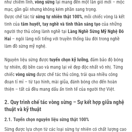
như chiếm lĩnh,
vòng sừng
lại mang đến một làn gió mới – mộc
mạc, gần gũi nhưng không kém phần sang trọng.
Được chế tác từ
sừng tự nhiên thật 100%
, mỗi chiếc vòng là kết
tinh của
tâm huyết, tay nghề và tinh thần sáng tạo
của những
người thợ thủ công lành nghề tại
Làng Nghề Sừng Mỹ Nghệ Đô
Hai
– ngôi làng nổi tiếng với truyền thống lâu đời trong nghề
làm đồ sừng mỹ nghệ.
Nguyên liệu sừng được
tuyển chọn kỹ lưỡng
, đảm bảo độ bóng
tự nhiên, độ bền cao và mang lại vẻ đẹp độc nhất vô nhị. Từng
chiếc
vòng sừng
được chế tác thủ công, trải qua nhiều công
đoạn tỉ mỉ – từ tạo hình, mài giũa, đánh bóng cho đến hoàn
thiện – tất cả đều mang dấu ấn tinh tế của người thợ Việt.
2. Quy trình chế tác vòng sừng – Sự kết hợp giữa nghệ
thuật và kỹ thuật
2.1. Tuyển chọn nguyên liệu sừng thật 100%
Sừng được lựa chọn từ các loại sừng tự nhiên có chất lượng cao