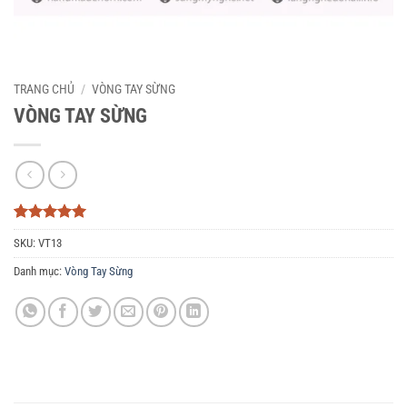
TRANG CHỦ
/
VÒNG TAY SỪNG
VÒNG TAY SỪNG
5
3
trên 5
SKU:
VT13
dựa trên
đánh giá
Danh mục:
Vòng Tay Sừng