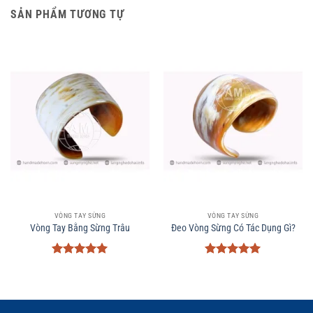
SẢN PHẨM TƯƠNG TỰ
VÒNG TAY SỪNG
VÒNG TAY SỪNG
Vòng Tay Bằng Sừng Trâu
Đeo Vòng Sừng Có Tác Dụng Gì?
Được xếp
Được xếp
hạng
5
5
hạng
5
5
sao
sao