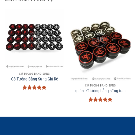
CỜ TƯỚNG BẰNG SỪNG
Cờ Tướng Bằng Sừng Giá Rẻ
CỜ TƯỚNG BẰNG SỪNG
quân cờ tướng bằng sừng trâu
Được xếp
hạng
5
5
sao
Được xếp
hạng
5
5
sao