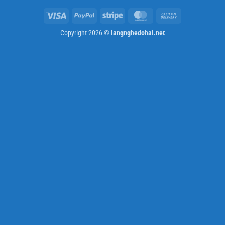
Visa
PayPal
Stripe
MasterCard
Cash
On
Copyright 2026 ©
langnghedohai.net
Delivery