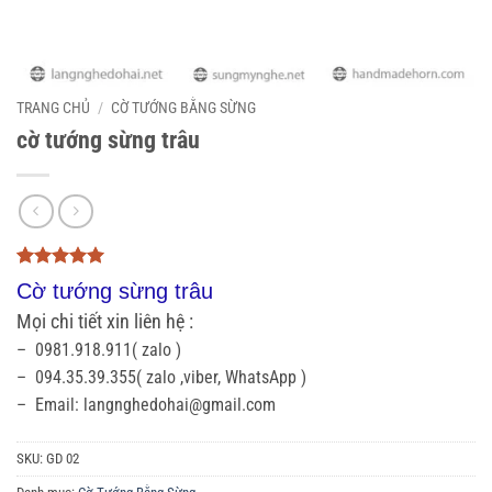
TRANG CHỦ
/
CỜ TƯỚNG BẰNG SỪNG
cờ tướng sừng trâu
5
3
trên 5
Cờ tướng sừng trâu
dựa trên
đánh giá
Mọi chi tiết xin liên hệ :
– 0981.918.911( zalo )
– 094.35.39.355( zalo ,viber, WhatsApp )
– Email: langnghedohai@gmail.com
SKU:
GD 02