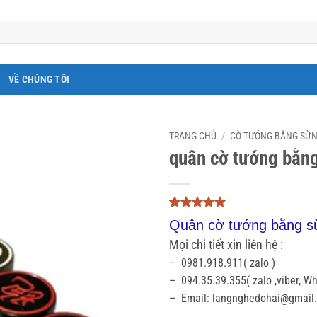
VỀ CHÚNG TÔI
TRANG CHỦ
/
CỜ TƯỚNG BẰNG SỪ
quân cờ tướng bằng
5
3
trên 5
Quân cờ tướng bằng s
dựa trên
đánh giá
Mọi chi tiết xin liên hệ :
– 0981.918.911( zalo )
– 094.35.39.355( zalo ,viber, W
– Email: langnghedohai@gmail