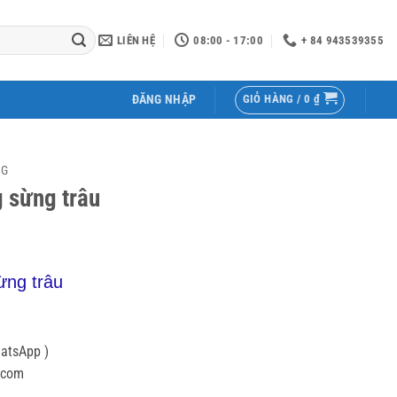
LIÊN HỆ
08:00 - 17:00
+ 84 943539355
GIỎ HÀNG /
0
₫
ĐĂNG NHẬP
NG
 sừng trâu
ừng trâu
hatsApp )
.com