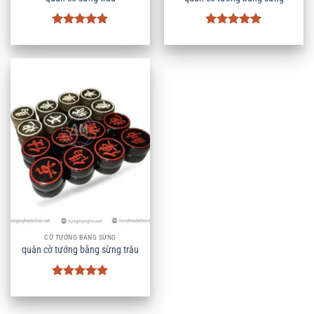
Được xếp
Được xếp
hạng
5
5
hạng
5
5
sao
sao
CỜ TƯỚNG BẰNG SỪNG
quân cờ tướng bằng sừng trâu
Được xếp
hạng
5
5
sao