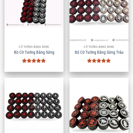
CỜ TƯỚNG BẰNG SỪNG
CỜ TƯỚNG BẰNG SỪNG
Bộ Cờ Tướng Bằng Sừng
Bộ Cờ Tướng Bằng Sừng Trâu
Được xếp
Được xếp
hạng
5
5
hạng
5
5
sao
sao