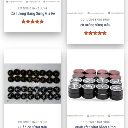
CỜ TƯỚNG BẰNG SỪNG
Cờ Tướng Bằng Sừng Giá Rẻ
CỜ TƯỚNG BẰNG SỪNG
cờ tướng sừng trâu
Được xếp
hạng
5
5
sao
Được xếp
hạng
5
5
sao
CỜ TƯỚNG BẰNG SỪNG
CỜ TƯỚNG BẰNG SỪNG
Quân cờ sừng trâu
quân cờ tướng bằng sừng