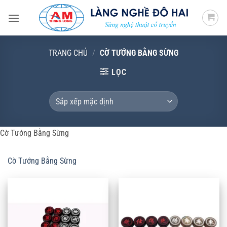
Bỏ
qua
nội
dung
TRANG CHỦ
/
CỜ TƯỚNG BẰNG SỪNG
LỌC
Cờ Tướng Bằng Sừng
Cờ Tướng Bằng Sừng