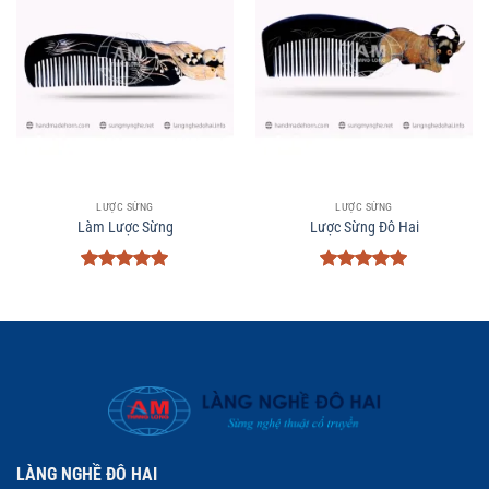
LƯỢC SỪNG
LƯỢC SỪNG
Làm Lược Sừng
Lược Sừng Đô Hai
Được xếp
Được xếp
hạng
5
5
hạng
5
5
sao
sao
LÀNG NGHỀ ĐÔ HAI