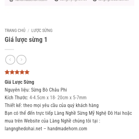
TRANG CHỦ
/
LƯỢC SỪNG
Giá lược sừng 1
5
3
trên 5
Giá Lược Sừng
dựa trên
đánh giá
Nguyên liệu: Sừng Bò Châu Phi
Kích Thước:
4-4.5cm x 18- 20cm x 5-7mm
Thiết kế: theo mọi yêu cầu của quý khách hàng
Bạn có thể đến trực tiếp Làng Nghề Sừng Mỹ Nghệ Đô Hai hoặc
mua trên Website của Làng Nghề chúng tôi tại :
langnghedohai.net – handmadehorn.com