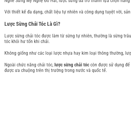
Nghề Sừng Mỹ Nghệ Đô Hai, lược sừng đã trở thành lựa chọn hàng đ
Với thiết kế đa dạng, chất liệu tự nhiên và công dụng tuyệt vời, s
Lược Sừng Chải Tóc Là Gì?
Lược sừng chải tóc được làm từ sừng tự nhiên, thường là sừng trâu
tóc khỏi hư tổn khi chải.
Không giống như các loại lược nhựa hay kim loại thông thường, lượ
Ngoài chức năng chải tóc,
lược sừng chải tóc
còn được sử dụng để m
được ưa chuộng trên thị trường trong nước và quốc tế.