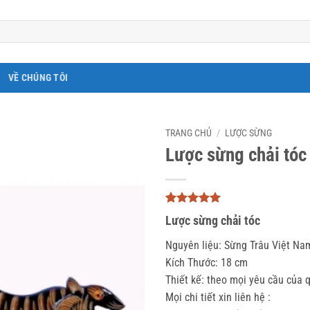
VỀ CHÚNG TÔI
TRANG CHỦ
/
LƯỢC SỪNG
Lược sừng chải tóc
5
4
trên 5
Lược sừng chải tóc
dựa trên
đánh giá
Nguyên liệu: Sừng Trâu Việt Na
Kích Thước: 18 cm
Thiết kế: theo mọi yêu cầu của 
Mọi chi tiết xin liên hệ :