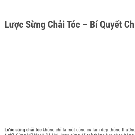
Lược Sừng Chải Tóc – Bí Quyết C
Lược sừng chải tóc
không chỉ là một công cụ làm đẹp thông thường