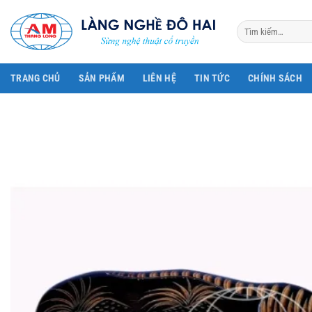
Bỏ
qua
Tìm
kiếm:
nội
dung
TRANG CHỦ
SẢN PHẨM
LIÊN HỆ
TIN TỨC
CHÍNH SÁCH