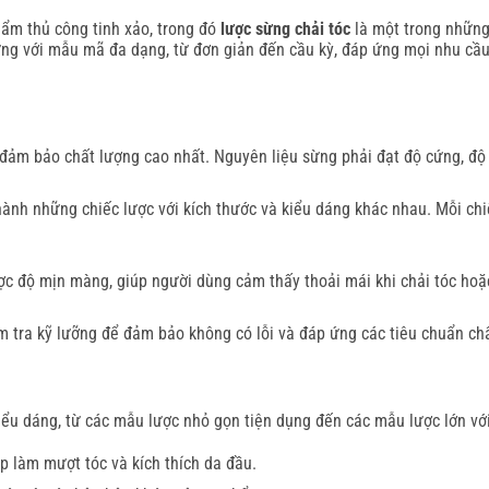
ẩm thủ công tinh xảo, trong đó
lược sừng chải tóc
là một trong những
sừng với mẫu mã đa dạng, từ đơn giản đến cầu kỳ, đáp ứng mọi nhu cầ
đảm bảo chất lượng cao nhất. Nguyên liệu sừng phải đạt độ cứng, độ 
ành những chiếc lược với kích thước và kiểu dáng khác nhau. Mỗi chi
ợc độ mịn màng, giúp người dùng cảm thấy thoải mái khi chải tóc ho
m tra kỹ lưỡng để đảm bảo không có lỗi và đáp ứng các tiêu chuẩn ch
u dáng, từ các mẫu lược nhỏ gọn tiện dụng đến các mẫu lược lớn với 
p làm mượt tóc và kích thích da đầu.