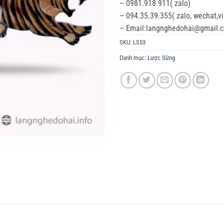
– 0981.918.911( zalo)
– 094.35.39.355( zalo, wechat,v
– Email:langnghedohai@gmail.
SKU:
LS53
Danh mục:
Lược Sừng