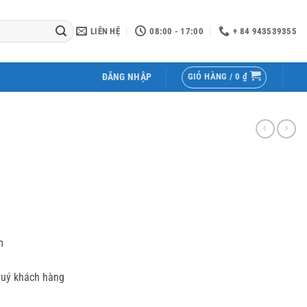
LIÊN HỆ
08:00 - 17:00
+ 84 943539355
GIỎ HÀNG /
0
₫
ĐĂNG NHẬP
m
quý khách hàng