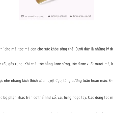
 chỉ cho mái tóc mà còn cho sức khỏe tổng thể. Dưới đây là những lý 
ơ rối, gãy rụng. Khi chải tóc bằng lược sừng, tóc được vuốt mượt mà, 
c nhẹ nhàng kích thích các huyệt đạo, tăng cường tuần hoàn máu. Đ
c bộ phận khác trên cơ thể như cổ, vai, lưng hoặc tay. Các động tác