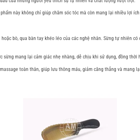
ầu của những người yêu thích sự tự nhiên và chất lượng vượt trội.
ản phẩm này không chỉ giúp chăm sóc tóc mà còn mang lại nhiều lợi íc
 hoặc bò, qua bàn tay khéo léo của các nghệ nhân. Sừng tự nhiên có 
c sừng mang lại cảm giác nhẹ nhàng, dễ chịu khi sử dụng, đồng thời h
assage toàn thân, giúp lưu thông máu, giảm căng thẳng và mang lại