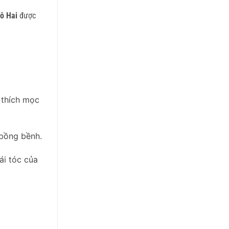
ô Hai
được
 thích mọc
 bồng bềnh.
ái tóc của