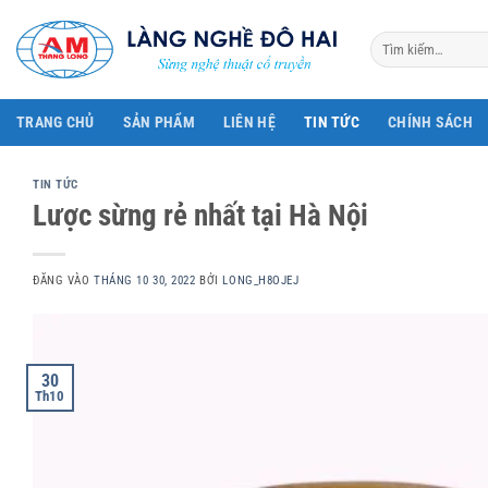
Bỏ
qua
Tìm
kiếm:
nội
dung
TRANG CHỦ
SẢN PHẨM
LIÊN HỆ
TIN TỨC
CHÍNH SÁCH
TIN TỨC
Lược sừng rẻ nhất tại Hà Nội
ĐĂNG VÀO
THÁNG 10 30, 2022
BỞI
LONG_H8OJEJ
30
Th10