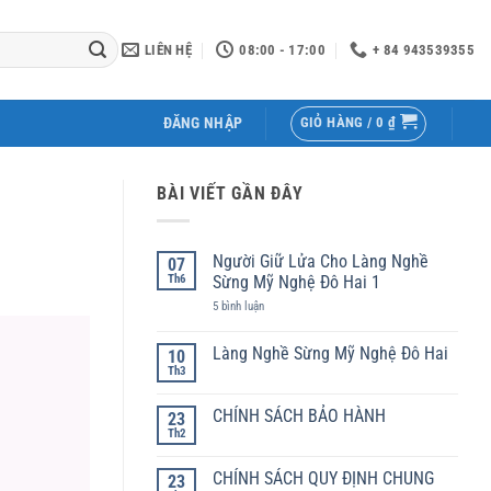
LIÊN HỆ
08:00 - 17:00
+ 84 943539355
GIỎ HÀNG /
0
₫
ĐĂNG NHẬP
BÀI VIẾT GẦN ĐÂY
Người Giữ Lửa Cho Làng Nghề
07
Th6
Sừng Mỹ Nghệ Đô Hai 1
ở
5 bình luận
Người
Giữ
Lửa
Làng Nghề Sừng Mỹ Nghệ Đô Hai
10
Cho
Th3
Không
Làng
có
Nghề
bình
Sừng
CHÍNH SÁCH BẢO HÀNH
23
luận
Mỹ
ở
Th2
Nghệ
Không
Làng
Đô
có
Nghề
Hai
bình
Sừng
CHÍNH SÁCH QUY ĐỊNH CHUNG
1
23
luận
Mỹ