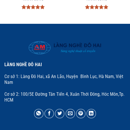
Được xếp
Được xếp
hạng
5
5
hạng
5
5
sao
sao
LÀNG NGHỀ ĐÔ HAI
Cơ sở 1: Làng Đô Hai, xã An Lão, Huyện Bình Lục, Hà Nam, Việt
Nam
Cơ sở 2: 100/5E Đường Tân Tiến 4, Xuân Thới Đông, Hóc Môn,Tp.
HCM