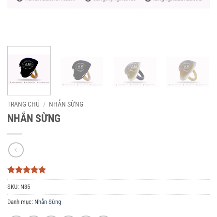
TRANG CHỦ
/
NHẪN SỪNG
NHẪN SỪNG
5
3
trên 5
SKU:
N35
dựa trên
đánh giá
Danh mục:
Nhẫn Sừng